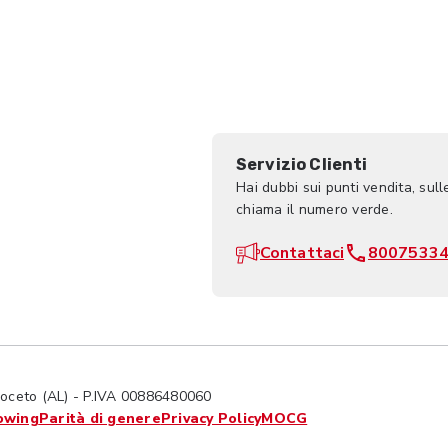
Servizio Clienti
Hai dubbi sui punti vendita, sull
chiama il numero verde.
Contattaci
8007533
ceto (AL) - P.IVA 00886480060
owing
Parità di genere
Privacy Policy
MOCG