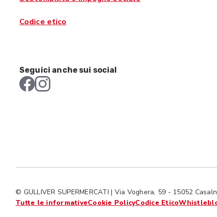
Codice etico
Seguici anche sui social
© GULLIVER SUPERMERCATI | Via Voghera, 59 - 15052 Casalno
Tutte le informative
Cookie Policy
Codice Etico
Whistlebl