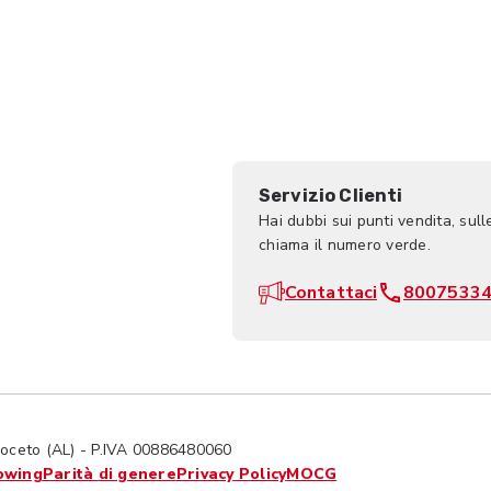
Servizio Clienti
Hai dubbi sui punti vendita, sull
chiama il numero verde.
Contattaci
8007533
ceto (AL) - P.IVA 00886480060
owing
Parità di genere
Privacy Policy
MOCG