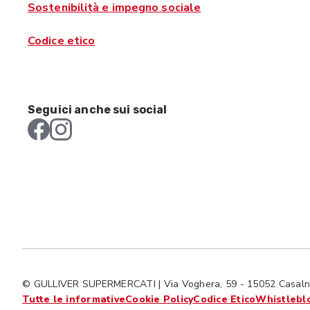
Sostenibilità e impegno sociale
Codice etico
Seguici anche sui social
© GULLIVER SUPERMERCATI | Via Voghera, 59 - 15052 Casalno
Tutte le informative
Cookie Policy
Codice Etico
Whistlebl