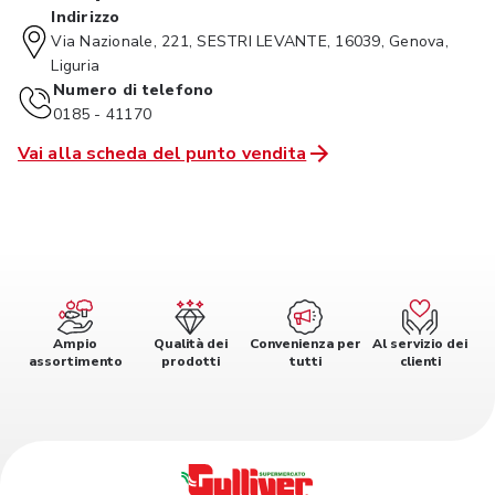
Indirizzo
Via Nazionale, 221, SESTRI LEVANTE, 16039, Genova,
Liguria
Numero di telefono
0185 - 41170
Vai alla scheda del punto vendita
Ampio
Qualità dei
Convenienza per
Al servizio dei
assortimento
prodotti
tutti
clienti