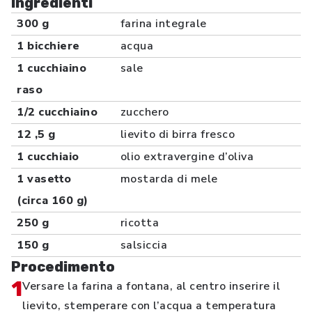
Ingredienti
300 g
farina integrale
1 bicchiere
acqua
1 cucchiaino
sale
raso
1/2 cucchiaino
zucchero
12 ,5 g
lievito di birra fresco
1 cucchiaio
olio extravergine d’oliva
1 vasetto
mostarda di mele
(circa 160 g)
250 g
ricotta
150 g
salsiccia
Procedimento
1
Versare la farina a fontana, al centro inserire il
lievito, stemperare con l’acqua a temperatura