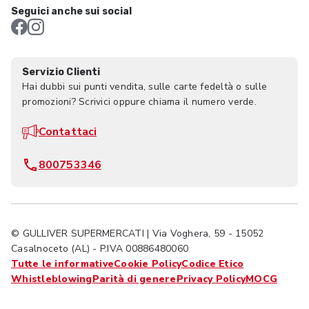
Seguici anche sui social
Servizio Clienti
Hai dubbi sui punti vendita, sulle carte fedeltà o sulle
promozioni? Scrivici oppure chiama il numero verde.
Contattaci
800753346
© GULLIVER SUPERMERCATI | Via Voghera, 59 - 15052
Casalnoceto (AL) - P.IVA 00886480060
Tutte le informative
Cookie Policy
Codice Etico
Whistleblowing
Parità di genere
Privacy Policy
MOCG