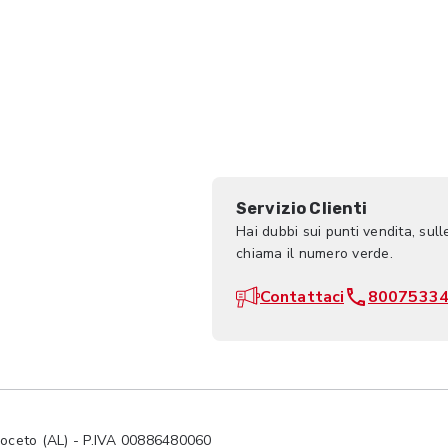
Servizio Clienti
Hai dubbi sui punti vendita, sull
chiama il numero verde.
Contattaci
8007533
ceto (AL) - P.IVA 00886480060