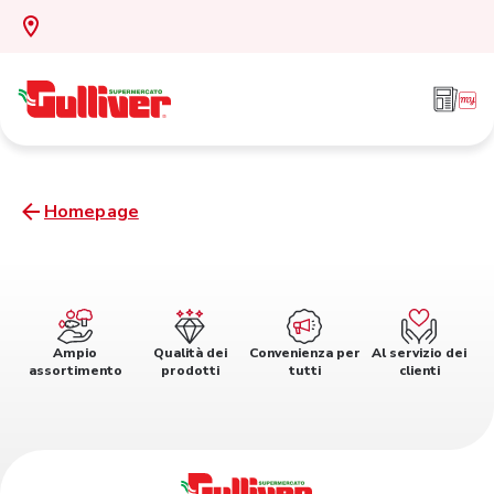
Homepage
Ampio
Qualità dei
Convenienza per
Al servizio dei
assortimento
prodotti
tutti
clienti