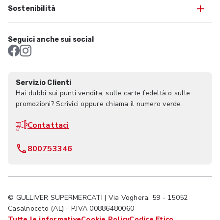
Sostenibilità
Seguici anche sui social
Servizio Clienti
Hai dubbi sui punti vendita, sulle carte fedeltà o sulle
promozioni? Scrivici oppure chiama il numero verde.
Contattaci
800753346
© GULLIVER SUPERMERCATI | Via Voghera, 59 - 15052
Casalnoceto (AL) - P.IVA 00886480060
Tutte le informative
Cookie Policy
Codice Etico