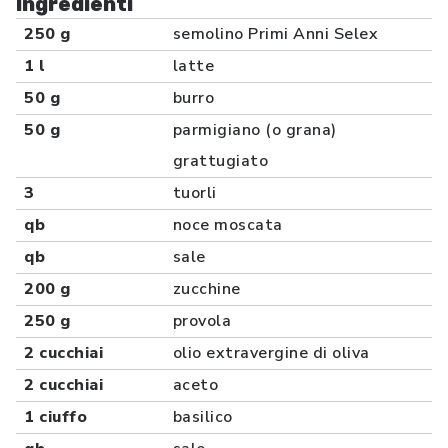
Ingredienti
250 g
semolino Primi Anni Selex
1 l
latte
50 g
burro
50 g
parmigiano (o grana)
grattugiato
3
tuorli
qb
noce moscata
qb
sale
200 g
zucchine
250 g
provola
2 cucchiai
olio extravergine di oliva
2 cucchiai
aceto
1 ciuffo
basilico