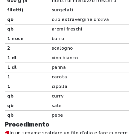
600 g (4
filetti di merluzzo freschi o
filetti)
surgelati
qb
olio extravergine d’oliva
qb
aromi freschi
1 noce
burro
2
scalogno
1 dl
vino bianco
1 dl
panna
1
carota
1
cipolla
qb
curry
qb
sale
qb
pepe
Procedimento
In un tegame scaldare un filo d’olio e fare cuocere