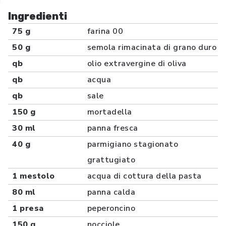
Ingredienti
75 g
farina 00
50 g
semola rimacinata di grano duro
qb
olio extravergine di oliva
qb
acqua
qb
sale
150 g
mortadella
30 ml
panna fresca
40 g
parmigiano stagionato
grattugiato
1 mestolo
acqua di cottura della pasta
80 ml
panna calda
1 presa
peperoncino
150 g
nocciole