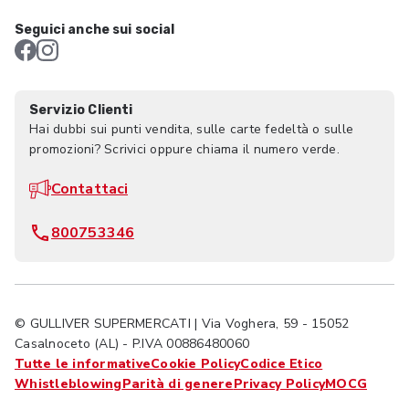
Seguici anche sui social
Servizio Clienti
Hai dubbi sui punti vendita, sulle carte fedeltà o sulle
promozioni? Scrivici oppure chiama il numero verde.
Contattaci
800753346
© GULLIVER SUPERMERCATI | Via Voghera, 59 - 15052
Casalnoceto (AL) - P.IVA 00886480060
Tutte le informative
Cookie Policy
Codice Etico
Whistleblowing
Parità di genere
Privacy Policy
MOCG