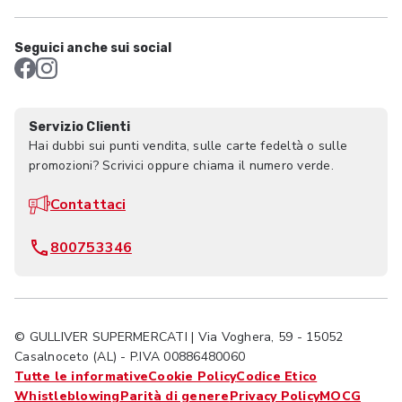
Seguici anche sui social
Servizio Clienti
Hai dubbi sui punti vendita, sulle carte fedeltà o sulle
promozioni? Scrivici oppure chiama il numero verde.
Contattaci
800753346
© GULLIVER SUPERMERCATI | Via Voghera, 59 - 15052
Casalnoceto (AL) - P.IVA 00886480060
Tutte le informative
Cookie Policy
Codice Etico
Whistleblowing
Parità di genere
Privacy Policy
MOCG