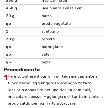
350 g
riso Carnaroli
450 g
uva bianca senza semi
70 g
burro
qb
brodo vegetale
1
scalogno
70 g
robiola
qb
parmigiano
qb
sale
qb
pepe
Procedimento
1
Fare sciogliere il burro in un tegame capiente a
fuoco basso, aggiungere lo scalogno tritato,
lasciarlo appassire per una decina di minuti,
mescolare spesso. Aggiungere di tanto in tanto il
brodo caldo per non farlo attaccare.