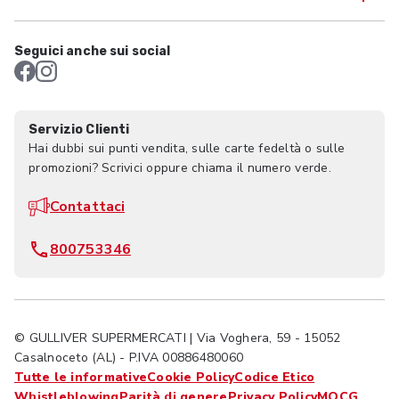
Seguici anche sui social
Servizio Clienti
Hai dubbi sui punti vendita, sulle carte fedeltà o sulle
promozioni? Scrivici oppure chiama il numero verde.
Contattaci
800753346
© GULLIVER SUPERMERCATI | Via Voghera, 59 - 15052
Casalnoceto (AL) - P.IVA 00886480060
Tutte le informative
Cookie Policy
Codice Etico
Whistleblowing
Parità di genere
Privacy Policy
MOCG