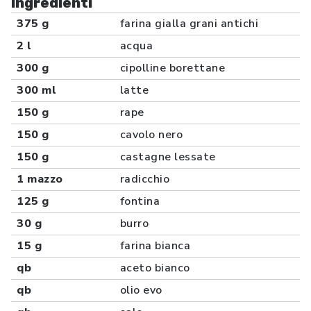
Ingredienti
375 g
farina gialla grani antichi
2 l
acqua
300 g
cipolline borettane
300 ml
latte
150 g
rape
150 g
cavolo nero
150 g
castagne lessate
1 mazzo
radicchio
125 g
fontina
30 g
burro
15 g
farina bianca
qb
aceto bianco
qb
olio evo