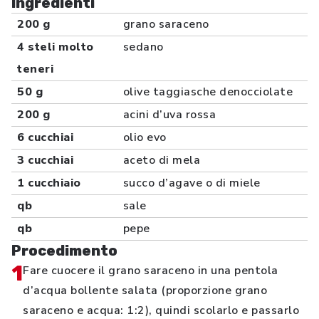
Ingredienti
200 g
grano saraceno
4 steli molto
sedano
teneri
50 g
olive taggiasche denocciolate
200 g
acini d’uva rossa
6 cucchiai
olio evo
3 cucchiai
aceto di mela
1 cucchiaio
succo d’agave o di miele
qb
sale
qb
pepe
Procedimento
1
Fare cuocere il grano saraceno in una pentola
d’acqua bollente salata (proporzione grano
saraceno e acqua: 1:2), quindi scolarlo e passarlo