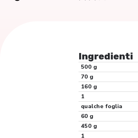
Ingredienti
500 g
70 g
160 g
1
qualche foglia
60 g
450 g
1