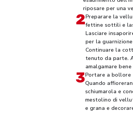
esaurimento dell’im
riposare per una ve
2
Preparare la vellu
fettine sottili e l
Lasciare insaporir
per la guarnizione
Continuare la cott
tenuto da parte. 
amalgamare bene 
3
Portare a bollore 
Quando affiorerann
schiumarola e cond
mestolino di vellu
e grana e decorare