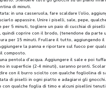
pasto. Stendere tutti gli gnocchi su un piano infari
ntina di minuti.
tata: in una casseruola, fare scaldare l’olio, aggiu
asciarlo appassire. Unire i piselli, sale, pepe, qualch
e per 5 minuti, togliere un paio di cucchiai di pisell
, quindi coprire con il brodo, (tenendone da parte 
ura per 15 minuti. Frullare il tutto, aggiungendo i
Aggiungere la panna e riportare sul fuoco per qual
il composto.
una pentola d’acqua. Aggiungere il sale e poi tuffa
o in superficie (2-4 minuti), saranno pronti. Scol
ire con il burro sciolto con qualche fogliolina di s
tata di piselli in ogni piatto e adagiarvi gli gnocc
 con qualche foglia di timo e alcuni pisellini tenuti