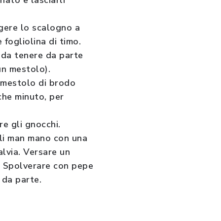
nato e lasciarli
ngere lo scalogno a
e fogliolina di timo.
i da tenere da parte
un mestolo).
l mestolo di brodo
che minuto, per
re gli gnocchi.
arli man mano con una
alvia. Versare un
hi. Spolverare con pepe
 da parte.