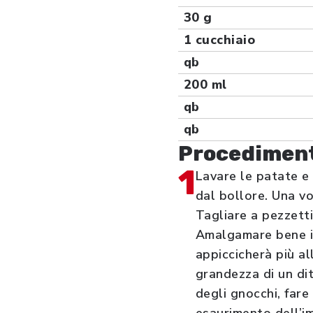
30 g
1 cucchiaio
qb
200 ml
qb
qb
Procedimen
1
Lavare le patate e
dal bollore. Una vo
Tagliare a pezzetti
Amalgamare bene il
appiccicherà più al
grandezza di un dito
degli gnocchi, fare