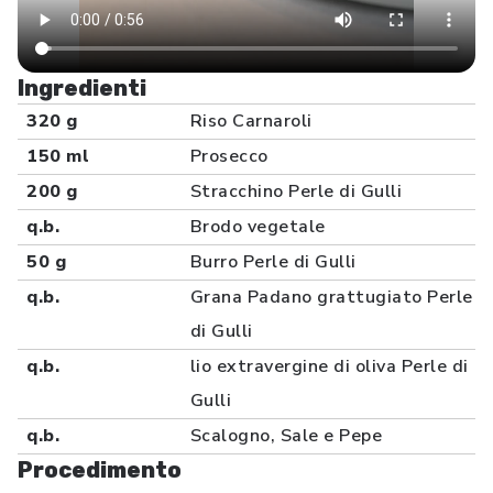
Ingredienti
320 g
Riso Carnaroli
150 ml
Prosecco
200 g
Stracchino Perle di Gulli
q.b.
Brodo vegetale
50 g
Burro Perle di Gulli
q.b.
Grana Padano grattugiato Perle
di Gulli
q.b.
lio extravergine di oliva Perle di
Gulli
q.b.
Scalogno, Sale e Pepe
Procedimento