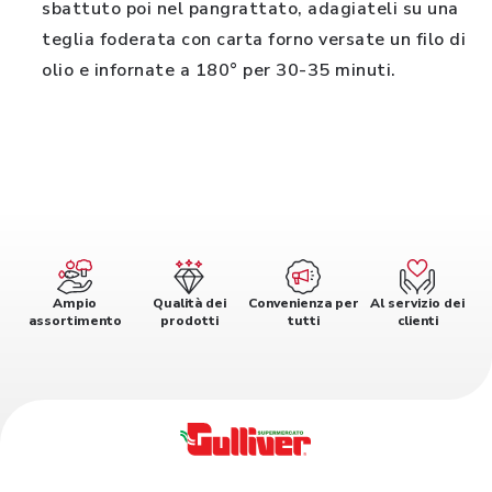
sbattuto poi nel pangrattato, adagiateli su una
teglia foderata con carta forno versate un filo di
olio e infornate a 180° per 30-35 minuti.
Ampio
Qualità dei
Convenienza per
Al servizio dei
assortimento
prodotti
tutti
clienti