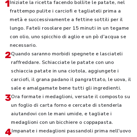
1
Iniziate la ricetta facendo bollite le patate, nel
frattempo pulite i carciofi e tagliateli prima a
metà e successivamente a fettine sottili per il
lungo. Fateli rosolare per 15 minuti in un tegame
con olio, uno spicchio di aglio e un pò d'acqua se
necessario.
2
Quando saranno morbidi spegnete e lasciateli
raffreddare. Schiacciate le patate con uno
schiaccia patate in una ciotola, aggiungete i
carciofi, il grana padano il pangrattato, le uova, il
sale e amalgamate bene tutti gli ingredienti.
3
Ora formate i medaglioni, versate il composto su
un foglio di carta forno e cercate di stenderla
aiutandovi con le mani umide, e tagliate i
medaglioni con un bicchiere o coppapasta.
4
Impanate i medaglioni passandoli prima nell'uovo