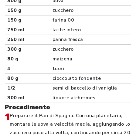
300 g
uova
150 g
zucchero
150 g
farina 00
750 ml
latte intero
250 ml
panna fresca
300 g
zucchero
80 g
maizena
4
tuori
80 g
cioccolato fondente
1/2
semi di baccello di vaniglia
300 ml
liquore alchermes
Procedimento
1
Preparare il Pan di Spagna. Con una planetaria,
montare le uova a velocità media, aggiungendo lo
zucchero poco alla volta, continuando per circa 20