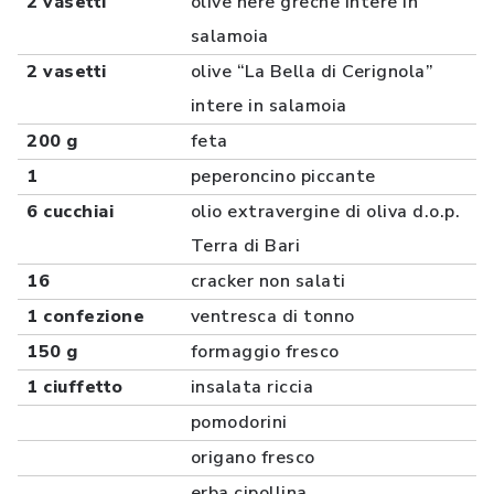
2 vasetti
olive nere greche intere in
salamoia
2 vasetti
olive “La Bella di Cerignola”
intere in salamoia
200 g
feta
1
peperoncino piccante
6 cucchiai
olio extravergine di oliva d.o.p.
Terra di Bari
16
cracker non salati
1 confezione
ventresca di tonno
150 g
formaggio fresco
1 ciuffetto
insalata riccia
pomodorini
origano fresco
erba cipollina