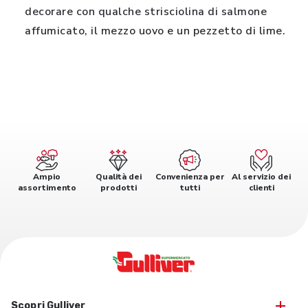
decorare con qualche strisciolina di salmone
affumicato, il mezzo uovo e un pezzetto di lime.
Ampio
Qualità dei
Convenienza per
Al servizio dei
assortimento
prodotti
tutti
clienti
Scopri Gulliver