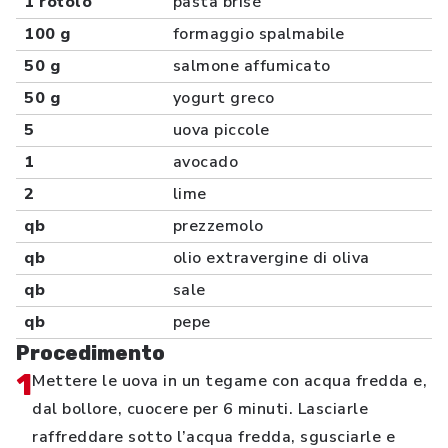
1 rotolo
pasta brisé
100 g
formaggio spalmabile
50 g
salmone affumicato
50 g
yogurt greco
5
uova piccole
1
avocado
2
lime
qb
prezzemolo
qb
olio extravergine di oliva
qb
sale
qb
pepe
Procedimento
1
Mettere le uova in un tegame con acqua fredda e,
dal bollore, cuocere per 6 minuti. Lasciarle
raffreddare sotto l’acqua fredda, sgusciarle e