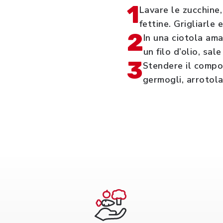
1
Lavare le zucchine,
fettine. Grigliarle 
2
In una ciotola ama
un filo d’olio, sal
3
Stendere il compos
germogli, arrotola