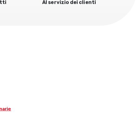
tti
Al servizio dei clienti
narie