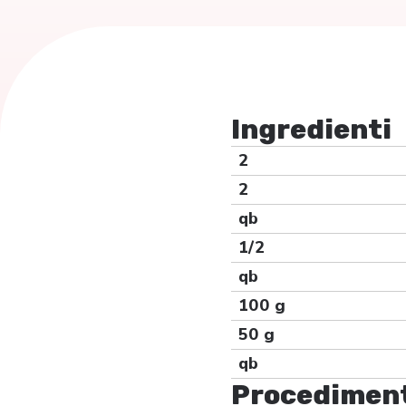
Ingredienti
2
2
qb
1/2
qb
100 g
50 g
qb
Procedimen