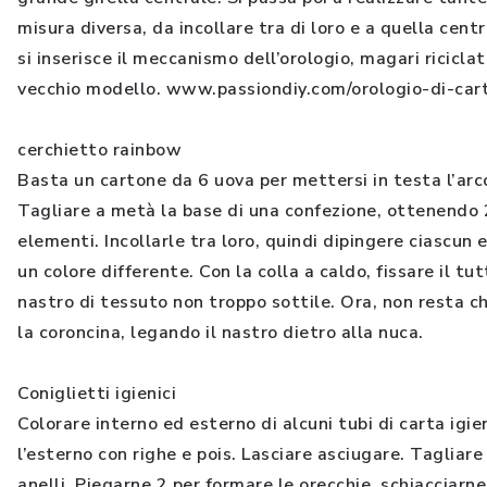
misura diversa, da incollare tra di loro e a quella cent
si inserisce il meccanismo dell’orologio, magari ricicla
vecchio modello. www.passiondiy.com/orologio-di-cart
cerchietto rainbow
Basta un cartone da 6 uova per mettersi in testa l’arc
Tagliare a metà la base di una confezione, ottenendo 
elementi. Incollarle tra loro, quindi dipingere ciascun
un colore differente. Con la colla a caldo, fissare il tut
nastro di tessuto non troppo sottile. Ora, non resta c
la coroncina, legando il nastro dietro alla nuca.
Coniglietti igienici
Colorare interno ed esterno di alcuni tubi di carta igie
l’esterno con righe e pois. Lasciare asciugare. Tagliare
anelli. Piegarne 2 per formare le orecchie, schiacciarne