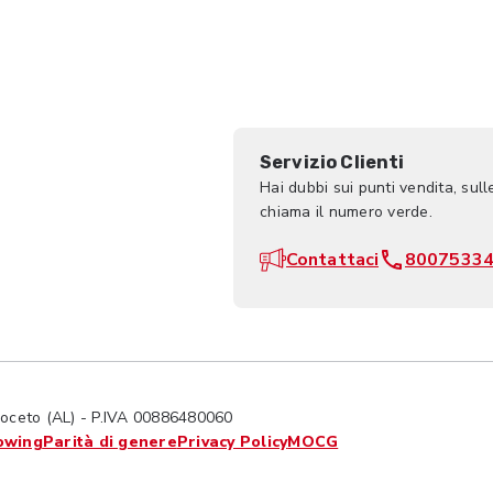
Servizio Clienti
Hai dubbi sui punti vendita, sull
chiama il numero verde.
Contattaci
8007533
ceto (AL) - P.IVA 00886480060
owing
Parità di genere
Privacy Policy
MOCG