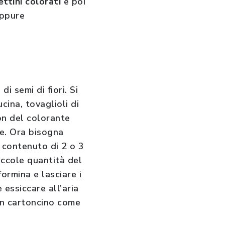
ttini colorati
e poi
oppure
i semi di fiori. Si
cina, tovaglioli di
on del colorante
ne. Ora bisogna
 contenuto di 2 o 3
piccole quantità del
ormina e lasciare i
e essiccare all’aria
un cartoncino come