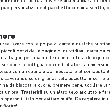
mpletare la cucitura, inserire
una manciata di confe
i può personalizzare il pacchetto con una scritta, 
amore
 realizzare con la polpa di carta e qualche bustina d
piccoli pezzi delle pagine di quotidiani, carta da cu
tto a bagno per una notte in una ciotola di acqua c
 si riduce in poltiglia con un frullatore a immersio
ccesso con un colino e poi mescolare al composto il
ori. Lavorando su un grande telo asciutto, inserire 
na da biscotti a cuore, premere bene, togliere la f
ca un’ora. Trasferirli su un altro telo asciutto e far
o spesso il telo per evitare muffe. Da regalare in 
 fiorire!