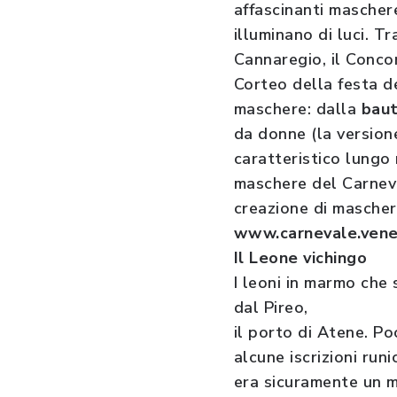
affascinanti maschere,
illuminano di luci. T
Cannaregio, il Concor
Corteo della festa d
maschere: dalla
bau
da donne (la version
caratteristico lungo 
maschere del Carneva
creazione di mascher
www.carnevale.venez
Il Leone vichingo
I leoni in marmo che 
dal Pireo,
il porto di Atene. Po
alcune iscrizioni run
era sicuramente un m