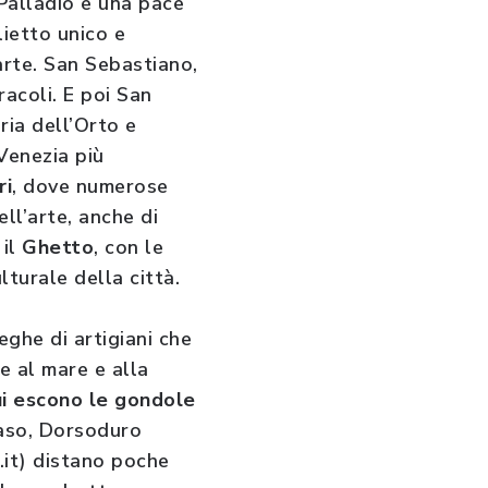
 Palladio e una pace
ietto unico e
arte. San Sebastiano,
acoli. E poi San
ria dell’Orto e
 Venezia più
ri
, dove numerose
ll’arte, anche di
 il
Ghetto
, con le
lturale della città.
eghe di artigiani che
e al mare e alla
ui escono le gondole
vaso, Dorsoduro
it) distano poche