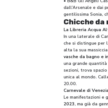
• B&B Gli Angeli Ca
dall’Arsenale e dai 
gentilissima Sonia, c
Chicche da 
La Libreria Acqua Al
In una laterale di C
che si distingue per
alta la sua massiccia 
vasche da bagno e i
una grande quantità 
sezioni, trova spazio
unica al mondo. Calle
20.00.
Carnevale di Venezi
Le manifestazioni e g
2023
, ma già da genn