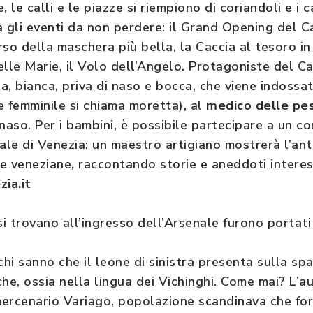
 le calli e le piazze si riempiono di coriandoli e i c
ra gli eventi da non perdere: il Grand Opening del C
so della maschera più bella, la Caccia al tesoro in
elle Marie, il Volo dell’Angelo. Protagoniste del C
ta
, bianca, priva di naso e bocca, che viene indossa
e femminile si chiama moretta), al
medico delle pe
naso. Per i bambini, è possibile partecipare a un co
le di Venezia: un maestro artigiano mostrerà l’ant
e veneziane, raccontando storie e aneddoti interes
ia.it
si trovano all’ingresso dell’Arsenale furono portat
chi sanno che il leone di sinistra presenta sulla spa
iche, ossia nella lingua dei Vichinghi. Come mai? L’a
ercenario Variago, popolazione scandinava che for