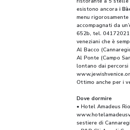
ristorante a 5 stelle
esistono ancora
i Bà
menu rigorosamente lo
accompagnati da un’o
652b, tel. 041720211)
veneziani che è semp
Al Bacco (Cannaregio
Al Ponte (Campo San
lontano dai percorsi
www.jewishvenice.org)
Ottimo anche per i v
Dove dormire
• Hotel Amadeus Rio
www.hotelamadeusveni
sestiere di Cannareg