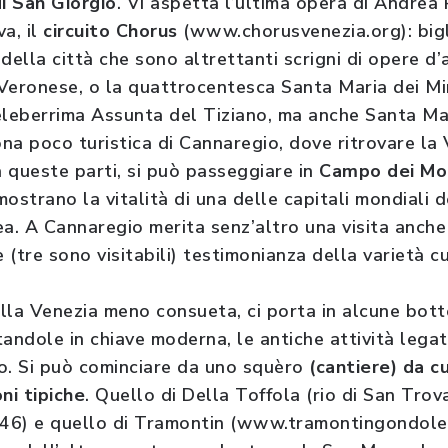
di San Giorgio
. Vi aspetta l’ultima opera di Andrea
va, il
circuito Chorus
(www.chorusvenezia.org): bigl
della città che sono altrettanti scrigni di opere d’
 Veronese, o la quattrocentesca Santa Maria dei Mir
 celeberrima Assunta del Tiziano, ma anche Santa Ma
ona poco turistica di Cannaregio, dove ritrovare la
 queste parti, si può passeggiare in
Campo dei Mo
ostrano la vitalità di una delle capitali mondiali de
. A Cannaregio merita senz’altro una visita anche
(tre sono visitabili) testimonianza della varietà cu
ella Venezia meno consueta, ci porta in alcune bott
andole in chiave moderna, le antiche attività legat
o. Si può cominciare da uno squèro
(cantiere) da c
ni tipiche
. Quello di Della Toffola (rio di San Tro
46) e quello di Tramontin (www.tramontingondole.