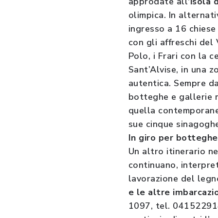
approdate all
’isola 
olimpica. In alternati
ingresso a 16 chiese 
con gli affreschi del
Polo, i Frari con la
Sant’Alvise, in una z
autentica. Sempre da
botteghe e gallerie m
quella contemporanea
sue cinque sinagoghe 
In giro per botteghe
Un altro itinerario n
continuano, interpret
lavorazione del legn
e le altre imbarcazio
1097, tel. 04152291