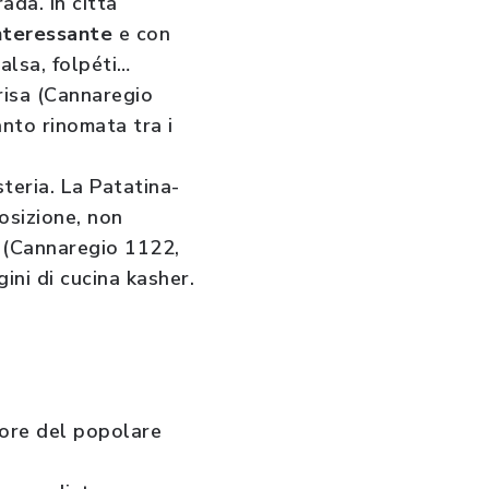
ada. In città
interessante
e con
alsa, folpéti…
risa (Cannaregio
anto rinomata tra i
teria. La Patatina-
osizione, non
m (Cannaregio 1122,
ini di cucina kasher.
uore del popolare