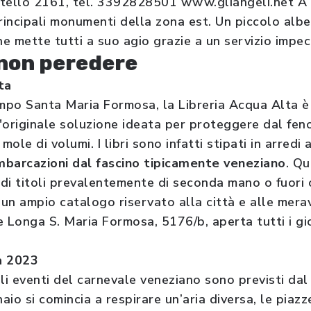
stello 2161, tel. 3392828501 www.gliangeli.net A
principali monumenti della zona est. Un piccolo alb
he mette tutti a suo agio grazie a un servizio impec
non peredere
ta
ampo Santa Maria Formosa, la Libreria Acqua Alta è
 l'originale soluzione ideata per proteggere dal fe
mole di volumi. I libri sono infatti stipati in arredi a
mbarcazioni dal fascino tipicamente veneziano
. Qu
di titoli prevalentemente di seconda mano o fuori c
 un ampio catalogo riservato alla città e alle mera
 Longa S. Maria Formosa, 5176/b, aperta tutti i gio
a 2023
li eventi del carnevale veneziano sono previsti dal
aio si comincia a respirare un’aria diversa, le piaz