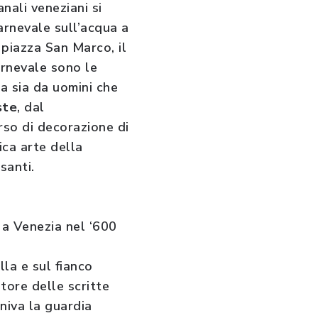
anali veneziani si
arnevale sull’acqua a
 piazza San Marco, il
arnevale sono le
ta sia da uomini che
ste
, dal
rso di decorazione di
ica arte della
santi.
i a Venezia nel ‘600
lla e sul fianco
utore delle scritte
niva la guardia