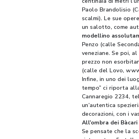
centinaia di metri l
Paolo Brandolisio (C
scalmi). Le sue oper
un salotto, come aut
modellino assoluta
Penzo (calle Second
veneziane. Se poi, al
prezzo non esorbitan
(calle del Lovo, www
Infine, in uno dei lu
tempo” ci riporta al
Cannaregio 2234, tel
un’autentica spezieri
decorazioni, con i va
All’ombra dei Bàcari
Se pensate che la sce