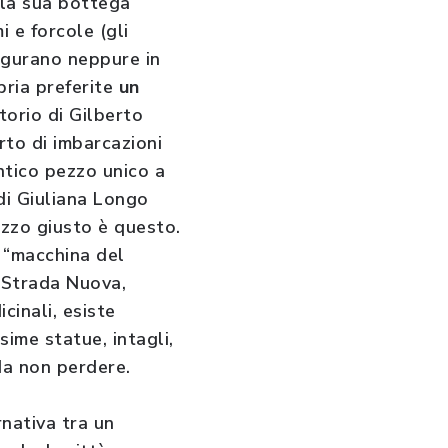
 la sua bottega
 e forcole (gli
figurano neppure in
pria preferite
un
torio di Gilberto
to di imbarcazioni
ntico pezzo unico a
i Giuliana Longo
izzo giusto è questo.
a “macchina del
 (Strada Nuova,
inali, esiste
sime statue, intagli,
 da non perdere.
rnativa tra un