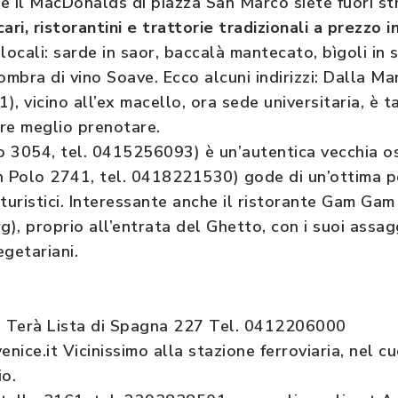
 e il MacDonalds di piazza San Marco siete fuori str
cari, ristorantini e trattorie tradizionali a prezzo 
cali: sarde in saor, baccalà mantecato, bìgoli in s
mbra di vino Soave. Ecco alcuni indirizzi: Dalla Ma
, vicino all’ex macello, ora sede universitaria, è t
re meglio prenotare.
 3054, tel. 0415256093) è un’autentica vecchia os
 Polo 2741, tel. 0418221530) gode di un’ottima p
 turistici. Interessante anche il ristorante Gam Ga
, proprio all’entrata del Ghetto, con i suoi assagg
egetariani.
 Terà Lista di Spagna 227 Tel. 0412206000
ce.it Vicinissimo alla stazione ferroviaria, nel c
io.