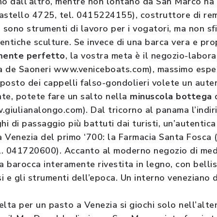
’uno dall’altro, mentre non lontano da San Marco ha
astello 4725, tel. 0415224155), costruttore di remi
e sono strumenti di lavoro per i vogatori, ma non s
entiche sculture. Se invece di una barca vera e pro
mente perfetto
, la vostra meta è il negozio-labora
a de Saoneri www.veniceboats.com), massimo esper
 posto dei cappelli falso-gondolieri volete un aute
te, potete fare un salto nella
minuscola bottega
d
.giulianalongo.com). Dal tricorno al panama l’indir
oghi di passaggio più battuti dai turisti, un’autentic
la Venezia del primo ‘700: la Farmacia Santa Fosca
. 041720600). Accanto al moderno negozio di medic
a barocca interamente rivestita in legno, con bellis
si e gli strumenti dell’epoca. Un interno veneziano
lta per un pasto a Venezia si giochi solo nell’alte