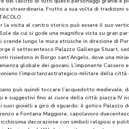
del lascito di tutti questi personaggi grandi e pic
ca straordinaria. Frutto a sua volta di tradizioni s
TTACOLO
 la visita al centro storico può essere il suo vertic
Sole da cui si gode una magnifica vista su gran part
si scende lungo le mura etrusche in direzione di Po
orge il settecentesco Palazzo Gallenga Stuart, sed
enti risiedono in Borgo sant’Angelo, dove una miriad
venienza globale dei giovani. L’imponente Cassero e
oniano l’importanzastrategico-militare della città 
urbano può quindi toccare l’acquedotto medievale, d
i e suggestivi fino al cuore della città: piazza IV 
 i suoi gioielli a giro di sguardo: il gotico Palazzo de
orenzo e Fontana Maggiore, capolavoro duecentesc
ricchissima decorazione con simboli religiosi e polit