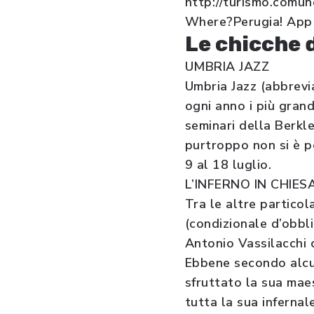
http://turismo.comun
Where?Perugia! App i
Le chicche 
UMBRIA JAZZ
Umbria Jazz (abbrevia
ogni anno i più grand
seminari della Berkl
purtroppo non si è p
9 al 18 luglio.
L’INFERNO IN CHIES
Tra le altre particol
(condizionale d’obbli
Antonio Vassilacchi 
Ebbene secondo alcuni
sfruttato la sua mae
tutta la sua infernal