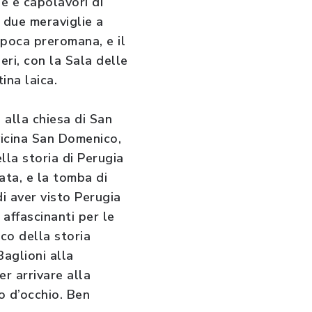
e e capolavori di
 due meraviglie a
’epoca preromana, e il
ri, con la Sala delle
ina laica.
 alla chiesa di San
 vicina San Domenico,
ella storia di Perugia
ata, e la tomba di
di aver visto Perugia
 affascinanti per le
rco della storia
Baglioni alla
r arrivare alla
po d’occhio. Ben