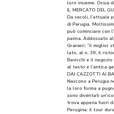
loro insieme. Ossia 
IL MERCATO DEL G
Da secoli, l’attuale
di Perugia. Moltissi
può cominciare con l’
panna. Addossato al 
Granieri: “il miglior
lato, al n. 39, il ris
Bavicchi e il negozio
al testo e l’antica g
DAI CAZZOTTI AI BA
Nascono a Perugia ne
la loro forma a pugn
sono diventati un’ic
trova appena fuori da
Perugina: il tour dur