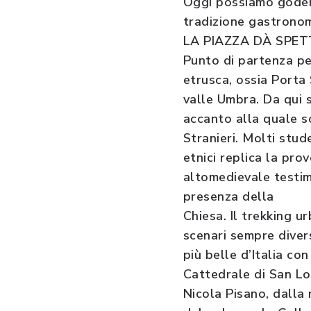
Oggi possiamo godere 
tradizione gastronomi
LA PIAZZA DÀ SPE
Punto di partenza per
etrusca, ossia Porta 
valle Umbra. Da qui 
accanto alla quale s
Stranieri. Molti stud
etnici replica la pro
altomedievale testim
presenza della
Chiesa. Il trekking 
scenari sempre divers
più belle d’Italia con
Cattedrale di San L
Nicola Pisano, dalla 