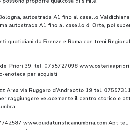
 possono proporre qualcosa di simile.
Bologna, autostrada A1 fino al casello Valdichiana
oma autostrada A1 fino al casello di Orte, poi sup
nti quotidiani da Firenze e Roma con treni Regional
a dei Priori 39, tel. 0755727098 www.osteriaapriori.
io-enoteca per acquisti.
zz Area via Ruggero d’Andreotto 19 tel. 07557311
per raggiungere velocemente il centro storico e o
 umbra.
337742587 www.guidaturisticainumbria.com Apt te