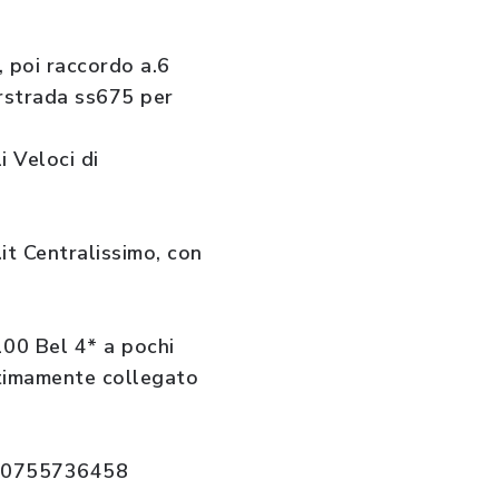
, poi raccordo a.6
erstrada ss675 per
i Veloci di
it Centralissimo, con
00 Bel 4* a pochi
ttimamente collegato
l. 0755736458