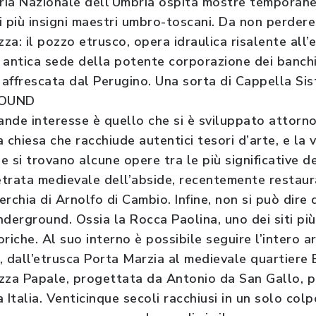
eria Nazionale dell’Umbria ospita mostre temporane
i più insigni maestri umbro-toscani. Da non perdere
zza: il pozzo etrusco, opera idraulica risalente all
 antica sede della potente corporazione dei banchie
affrescata dal Perugino. Una sorta di Cappella Sist
ROUND
ande interesse è quello che si è sviluppato attorno
 chiesa che racchiude autentici tesori d’arte, e la
le si trovano alcune opere tra le più significative d
trata medievale dell’abside, recentemente restaur
rchia di Arnolfo di Cambio. Infine, non si può dire 
derground. Ossia la Rocca Paolina, uno dei siti più
toriche. Al suo interno è possibile seguire l’intero a
à, dall’etrusca Porta Marzia al medievale quartiere 
zza Papale, progettata da Antonio da San Gallo, pe
 Italia. Venticinque secoli racchiusi in un solo col