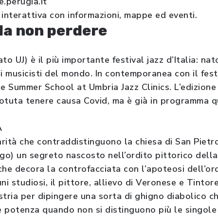
e.perugia.it
nterattiva con informazioni, mappe ed eventi.
da non perdere
to UJ) è il più importante festival jazz d’Italia: na
i musicisti del mondo. In contemporanea con il festi
ee Summer School at Umbria Jazz Clinics. L’edizione
otuta tenere causa Covid, ma è già in programma qu
A
arità che contraddistinguono la chiesa di San Pietr
go) un segreto nascosto nell’ordito pittorico della
che decora la controfacciata con l’apoteosi dell’or
 studiosi, il pittore, allievo di Veronese e Tintor
stria per dipingere una sorta di ghigno diabolico 
e potenza quando non si distinguono più le singole 