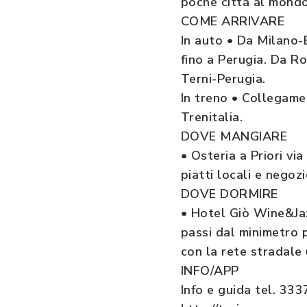
poche città al mondo
COME ARRIVARE
In auto • Da Milano-
fino a Perugia. Da R
Terni-Perugia.
In treno • Collegame
Trenitalia.
DOVE MANGIARE
• Osteria a Priori vi
piatti locali e negoz
DOVE DORMIRE
• Hotel Giò Wine&Ja
passi dal minimetro 
con la rete stradale
INFO/APP
Info e guida tel. 3