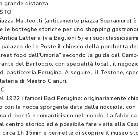
da grande distanza.
USTO
 piazza Matteotti (anticamente piazza Sopramuro) è
me le botteghe storiche per uno shopping gastronom
Antica Latteria (via Baglioni 5) e i suoi classicissim
palazzo delle Poste il chiosco della porchetta del
 street food dell’Umbria” secondo la guida del Gamb
torante del Bartoccio, con specialità locali, il negozi
 di pasticceria Perugina. A seguire, il Testone, spec
elateria di Mastro Cianuri.
Ci
l 1922 i famosi Baci Perugina: originariamente chia
o con la nocca sporgente data dalla nocciola, con 
ona di bontà e romanticismo nel mondo. La fabbrica 
l centro storico ed è possibile fare visita alla Ca
a circa 1h 15min e permette di scoprire il museo stor