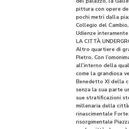
del palazzo, la Gall
pittura con opere de
pochi metri dalla pia
Collegio del Cambio,
Udienze interamente 
LA CITTÀ UNDERG
Altro quartiere di gr
Pietro. Con l’omonima
all’interno della qua
come la grandiosa ve
Benedetto XI della ce
senza la sua parte un
sue stratificazioni s
millenaria della citt
rinascimentale Forte
risorgimentale Piazza