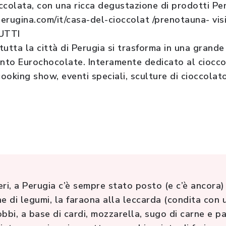
ccolata, con una ricca degustazione di prodotti P
ugina.com/it/casa-del-cioccolat /prenotauna- vis
UTTI
utta la città di Perugia si trasforma in una grande 
ento Eurochocolate. Interamente dedicato al ciocco
cooking show, eventi speciali, sculture di cioccola
, a Perugia c’è sempre stato posto (e c’è ancora) 
e di legumi, la faraona alla leccarda (condita con u
bbi, a base di cardi, mozzarella, sugo di carne e pa