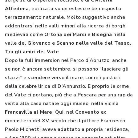
sorge su uno sperone roccioso, e di
Civitella
Alfedena
, edificata su un esteso e ben esposto
terrazzamento naturale. Molto suggestivo anche
addentrarsi nelle valli minori alla ricerca di borghi
medievali come
Ortona dei Marsi
e
Bisegna
nella
valle del
Giovenco
e
Scanno nella valle del Tasso
.
Tra gli amici del Vate
Dopo la full immersion nel Parco d’Abruzzo, anche
se non è ancora settembre, si possono “lasciare gli
stazzi” e scendere verso il mare, come i pastori
della celebre lirica di D’Annunzio. E proprio le orme
del Vate ci portano, più che a Pescara per una rapida
visita alla casa natale oggi museo, nella vicina
Francavilla al Mare
. Qui, nel
Convento
ex
monastero del XV secolo che il pittore Francesco
Paolo Michetti aveva adattato a propria residenza,