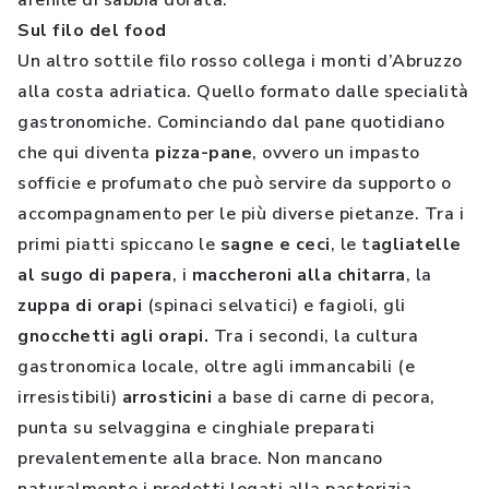
arenile di sabbia dorata.
Sul filo del food
Un altro sottile filo rosso collega i monti d’Abruzzo
alla costa adriatica. Quello formato dalle specialità
gastronomiche. Cominciando dal pane quotidiano
che qui diventa
pizza-pane
, ovvero un impasto
sofficie e profumato che può servire da supporto o
accompagnamento per le più diverse pietanze. Tra i
primi piatti spiccano le
sagne e ceci
, le t
agliatelle
al sugo di papera
, i
maccheroni alla chitarra
, la
zuppa di orapi
(spinaci selvatici) e fagioli, gli
gnocchetti agli orapi.
Tra i secondi, la cultura
gastronomica locale, oltre agli immancabili (e
irresistibili)
arrosticini
a base di carne di pecora,
punta su selvaggina e cinghiale preparati
prevalentemente alla brace. Non mancano