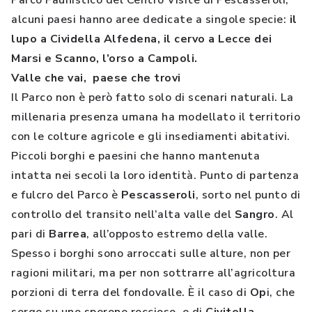
Parco Faunistico del Centro Visite di Pescasseroli,
alcuni paesi hanno aree dedicate a singole specie:
il
lupo a Cividella Alfedena, il cervo a Lecce dei
Marsi e Scanno, l’orso a Campoli.
Valle che vai, paese che trovi
Il Parco non è però fatto solo di scenari naturali. La
millenaria presenza umana ha modellato il territorio
con le colture agricole e gli insediamenti abitativi.
Piccoli borghi e paesini che hanno mantenuta
intatta nei secoli la loro identità. Punto di partenza
e fulcro del Parco è
Pescasseroli
, sorto nel punto di
controllo del transito nell’alta valle del
Sangro
. Al
pari di
Barrea
, all’opposto estremo della valle.
Spesso i borghi sono arroccati sulle alture, non per
ragioni militari, ma per non sottrarre all’agricoltura
porzioni di terra del fondovalle. È il caso di
Op
i, che