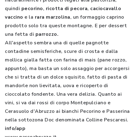
naturalmente i prodotti legati alla pastorizia,
quindi
pecorino
,
ricotta di pecora
,
caciocavallo
vaccino
e la
rara marzolina
, un formaggio caprino
prodotto solo tra queste montagne. E per dessert
una fetta di
parrozzo.
All'aspetto sembra una di quelle pagnotte
contadine semisferiche, scure di crosta e dalla
mollica gialla fatta con farina di mais (pane rozzo,
appunto), ma basta un solo assaggio per accorgersi
che si tratta di un dolce squisito, fatto di pasta di
mandorle non lievitata, uova e ricoperto di
cioccolato fondente. Una vera delizia. Quanto ai
vini, si va dai rossi di corpo Montepulciano e
Cerasuolo d'Abruzzo ai bianchi Pecorino e Passerina
nella sottozona Doc denominata Colline Pescaresi.
info/app