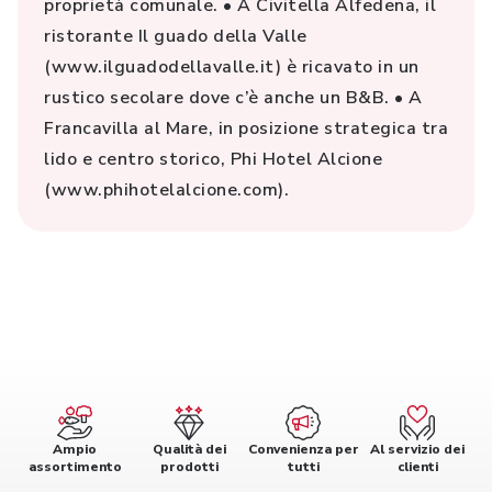
proprietà comunale. • A Civitella Alfedena, il
ristorante Il guado della Valle
(www.ilguadodellavalle.it) è ricavato in un
rustico secolare dove c’è anche un B&B. • A
Francavilla al Mare, in posizione strategica tra
lido e centro storico, Phi Hotel Alcione
(www.phihotelalcione.com).
Ampio
Qualità dei
Convenienza per
Al servizio dei
assortimento
prodotti
tutti
clienti