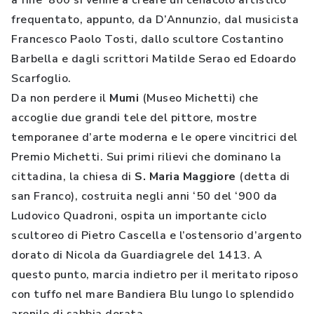
a fine ‘800 si venne a creare un cenacolo artistico
frequentato, appunto, da D’Annunzio, dal musicista
Francesco Paolo Tosti, dallo scultore Costantino
Barbella e dagli scrittori Matilde Serao ed Edoardo
Scarfoglio.
Da non perdere il
Mumi
(Museo Michetti) che
accoglie due grandi tele del pittore, mostre
temporanee d’arte moderna e le opere vincitrici del
Premio Michetti. Sui primi rilievi che dominano la
cittadina, la chiesa di
S. Maria Maggiore
(detta di
san Franco), costruita negli anni ‘50 del ‘900 da
Ludovico Quadroni, ospita un importante ciclo
scultoreo di Pietro Cascella e l’ostensorio d’argento
dorato di Nicola da Guardiagrele del 1413. A
questo punto, marcia indietro per il meritato riposo
con tuffo nel mare Bandiera Blu lungo lo splendido