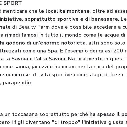
 E SPORT
dimenticare che
le localita montane
, oltre ad esser
iniziative, soprattutto sportive e di benessere
. L
nate di Beauty Farm dove e possibile accedere a cu
 a rimedi famosi in tutto il mondo come le acque di 
ghi godono di un'enorme notorieta
, altri sono solo
attrezzati come una Spa. E l'esempio dei quasi 200 ri
ta la Savoia e l'alta Savoia. Naturalmente in quest
come sauna, jacuzzi e hammam per la cura del propr
e numerose attivita sportive come stage di free cli
, parapendio
a un toccasana soprattutto perché
ha spesso il po
ero i figli diventano "di troppo" l'iniziativa giusta