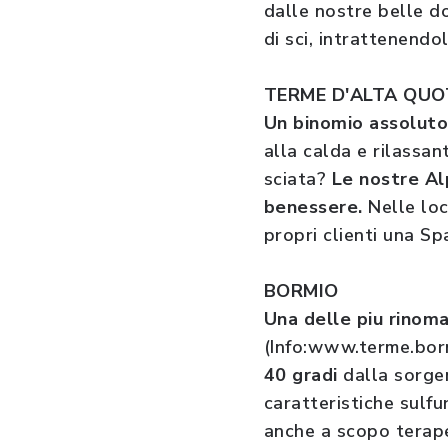
dalle nostre belle d
di sci, intrattenendo
TERME D'ALTA QUO
Un binomio assoluto
alla calda e rilassan
sciata?
Le nostre Alp
benessere.
Nelle loc
propri clienti una Sp
BORMIO
Una delle piu rinoma
(Info:www.terme.borm
40 gradi
dalla sorgen
caratteristiche sulf
anche a scopo terapeu