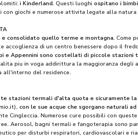
olomiti:
i Kinderland
. Questi luoghi
ospitano i bimb
li con giochi e numerose attivita legate alla natura 
TA
 e consolidato quello terme e montagna
. Come po
te accoglienza di un centro benessere dopo il fredd
i e Appennini sono costellati di piccole stazioni t
alita piu in voga addirittura la maggioranza degli a
a all'interno del residence.
te stazioni termali d'alta quota e sicuramente la 
io.it),
con le sue acque che sgorgano naturali ad
te Cingleccia. Numerose cure possibili con queste
uree. Aerosol, bagni termali e fangoterapia sono par
tico per disturbi respiratori, cardiovascolari e ria