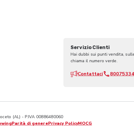
Servizio Clienti
Hai dubbi sui punti vendita, sull
chiama il numero verde.
Contattaci
8007533
ceto (AL) - P.IVA 00886480060
owing
Parità di genere
Privacy Policy
MOCG