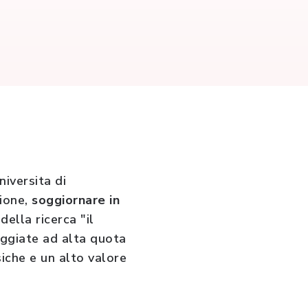
universita di
zione,
soggiornare in
della ricerca "il
seggiate ad alta quota
iche e un alto valore