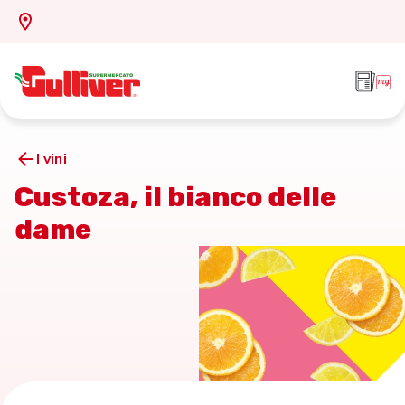
I vini
Custoza, il bianco delle
dame