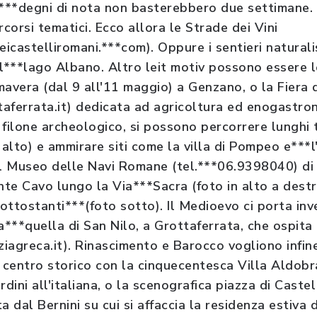
ghi***degni di nota non basterebbero due settimane.
orsi tematici. Ecco allora le Strade dei Vini
icastelliromani.***com). Oppure i sentieri naturali
l***lago Albano. Altro leit motiv possono essere le
mavera (dal 9 all'11 maggio) a Genzano, o la Fiera 
aferrata.it) dedicata ad agricoltura ed enogastro
l filone archeologico, si possono percorrere lunghi 
 alto) e ammirare siti come la villa di Pompeo e***l
il Museo delle Navi Romane (tel.***06.9398040) di 
te Cavo lungo la Via***Sacra (foto in alto a destra
sottostanti***(foto sotto). Il Medioevo ci porta inv
a***quella di San Nilo, a Grottaferrata, che ospita 
greca.it). Rinascimento e Barocco vogliono infine
o centro storico con la cinquecentesca Villa Aldobr
rdini all'italiana, o la scenografica piazza di Castel
dal Bernini su cui si affaccia la residenza estiva 