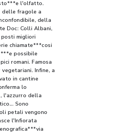
to***e l'olfatto.
 delle fragole a
inconfondibile, della
te Doc: Colli Albani,
 posti migliori
erie chiamate***cosi
i***e possibile
ipici romani. Famosa
vegetariani. Infine, a
ato in cantine
conferma lo
 l'azzurro della
tico... Sono
goli petali vengono
sce l'Infiorata
cenografica***via