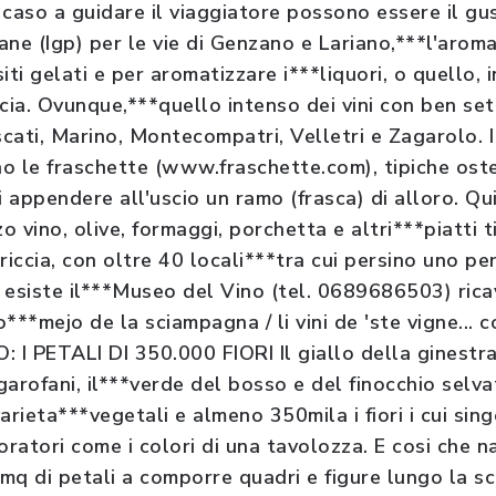
caso a guidare il viaggiatore possono essere il gus
ne (Igp) per le vie di Genzano e Lariano,***l'aroma
iti gelati e per aromatizzare i***liquori, o quello, 
cia. Ovunque,***quello intenso dei vini con ben set
scati, Marino, Montecompatri, Velletri e Zagarolo. I
o le fraschette (www.fraschette.com), tipiche ost
i appendere all'uscio un ramo (frasca) di alloro. Qu
 vino, olive, formaggi, porchetta e altri***piatti t
riccia, con oltre 40 locali***tra cui persino uno per 
siste il***Museo del Vino (tel. 0689686503) ricav
So***mejo de la sciampagna / li vini de 'ste vigne... 
I PETALI DI 350.000 FIORI Il giallo della ginestra,
 garofani, il***verde del bosso e del finocchio selva
arieta***vegetali e almeno 350mila i fiori i cui sin
ioratori come i colori di una tavolozza. E cosi che na
mq di petali a comporre quadri e figure lungo la s