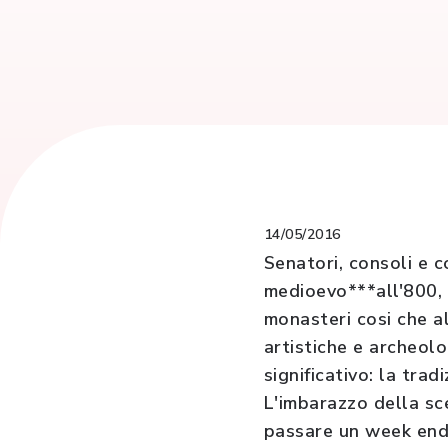
14/05/2016
Senatori, consoli e co
medioevo***all'800, h
monasteri cosi che a
artistiche e archeol
significativo: la trad
L'imbarazzo della sce
passare un week end 