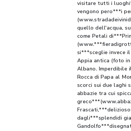
visitare tutti i luo
vengono pero***i perc
(www.stradadeivinide
quello dell'acqua, su
come Petali di***Pri
(www.***fieradigrott
si***sceglie invece i
Appia antica (foto in
Albano. Imperdibile 
Rocca di Papa al Mon
scorci sui due laghi 
abbazie tra cui spicc
greco***(www.abbazia
Frascati,***delizios
dagli***splendidi gia
Gandolfo***disegnata 