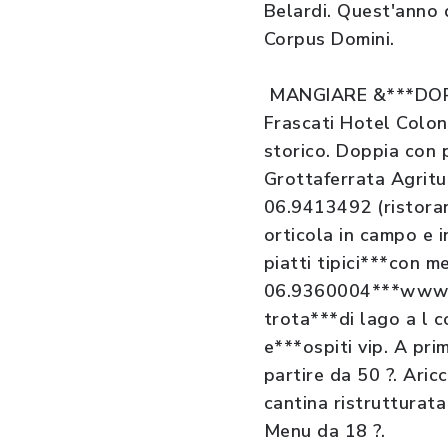
Belardi. Quest'anno 
Corpus Domini.
MANGIARE &***DO
Frascati Hotel Colo
storico. Doppia con 
Grottaferrata Agritu
06.9413492 (ristora
orticola in campo e 
piatti tipici***con m
06.9360004***www.pag
trota***di lago a l 
e***ospiti vip. A pri
partire da 50 ?. Ari
cantina ristrutturata
Menu da 18 ?.