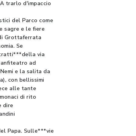
 A trarlo d'impaccio
stici del Parco come
 sagre e le fiere
di Grottaferrata
nomia. Se
tratti***della via
'anfiteatro ad
Nemi e la salita da
), con bellissimi
ece alle tante
monaci di rito
 dire
andini
del Papa. Sulle***vie