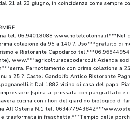
dal 21 al 23 giugno, in coincidenza come sempre co
RMIRE
nna tel. 06.94018088 www.hotelcolonna.it***Nel c
prima colazione da 95 a 140 ?. Uso***gratuito di m
rismo e Ristorante Capodarco tel.***06.96844954 (
nte), www.***agricolturacapodarco.it Azienda soci
in***serra. Pernottamento con prima colazione a 25 
enu a 25 ?. Castel Gandolfo Antico Ristorante Pagna
nanelli.it Dal 1882 vicino di casa del papa. Piatt
compressore (spinata, pressata con pangrattato e co
mavera cucina con i fiori del giardino biologico di f
ccia All'Osteria N.1 tel. 063477943842***www.oste
 e trasformata in fraschetta.***Tempio della porche