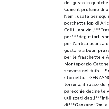
del gusto In qualche 
Come il profumo di pa
Nemi, usate per squis
porchetta Igp di Aric
Colli Lanuvini,***Fra
per***degustarli son
per l'antica usanza d
gustare a buon prezzo
per le fraschette e A
Monteporzio Catone e
scavate nel tufo. ...
stornello. GENZANO: 
torrena, il rosso dei
parecchie decine le v
utilizzati dagli***inf
di***Genzano: 2mila 