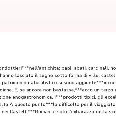
ndottieri***nell'antichita; papi, abati, cardinali, no
anno lasciato il segno sotto forma di ville, castell
l patrimonio naturalistico si sono aggiunte***incom
ogiche. E, se ancora non bastasse,***ecco un terz
izione enogastronomica, i***prodotti tipici, gli eccel
lta A questo punto***la difficolta per il viaggiato
nei Castelli***Romani e solo l'imbarazzo della sce