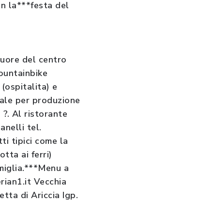
n la***festa del
uore del centro
ountainbike
ospitalita) e
ale per produzione
?. Al ristorante
nelli tel.
i tipici come la
tta ai ferri)
amiglia.***Menu a
rian1.it Vecchia
tta di Ariccia Igp.