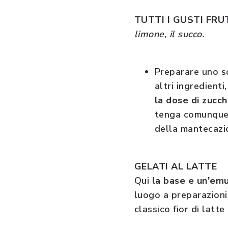
TUTTI I GUSTI FR
limone, il succo.
Preparare uno sc
altri ingredient
la dose di zucch
tenga comunque p
della mantecazio
GELATI AL LATTE
Qui
la base e un'emu
luogo a preparazioni 
classico fior di latt