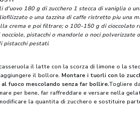
rli d'uovo 180 g di zucchero 1 stecca di vaniglia o u
iofilizzato o una tazzina di caffe ristretto piu una m
lla crema e poi filtrare; o 100-150 g di cioccolato ri
nocciole, pistacchi o mandorle o noci polverizzate 
i pistacchi pestati
.
asseruola il latte con la scorza di limone o la stec
aggiungere il bollore.
Montare i tuorli con lo zucch
 al fuoco mescolando senza far bollire
.Togliere da
are per bene, far raffreddare e versare nella gela
odificare la quantita di zucchero e sostituire parte
.