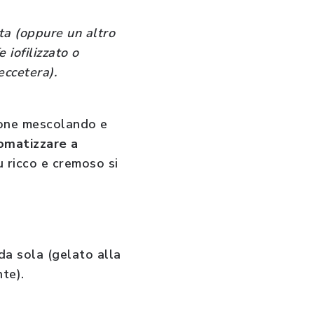
tta (oppure un altro
 iofilizzato o
eccetera).
zione mescolando e
romatizzare a
u ricco e cremoso si
a sola (gelato alla
te).