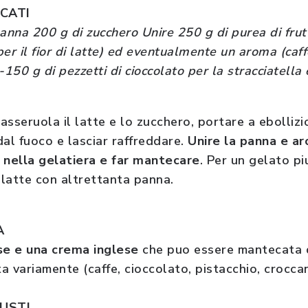
CATI
 panna 200 g di zucchero Unire 250 g di purea di fru
per il fior di latte) ed eventualmente un aroma (caffe
-150 g di pezzetti di cioccolato per la stracciatella 
asseruola il latte e lo zucchero, portare a ebolli
dal fuoco e lasciar raffreddare.
Unire la panna e a
e nella gelatiera e far mantecare
. Per un gelato pi
l latte con altrettanta panna.
A
se e una crema inglese
che puo essere mantecata d
 variamente (caffe, cioccolato, pistacchio, croccan
GUSTI