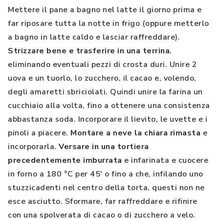
Mettere il pane a bagno nel latte il giorno prima e
far riposare tutta la notte in frigo (oppure metterlo
a bagno in latte caldo e lasciar raffreddare).
Strizzare bene e trasferire in una terrina
,
eliminando eventuali pezzi di crosta duri. Unire 2
uova e un tuorlo, lo zucchero, il cacao e, volendo,
degli amaretti sbriciolati. Quindi unire la farina un
cucchiaio alla volta, fino a ottenere una consistenza
abbastanza soda. Incorporare il lievito, le uvette e i
pinoli a piacere.
Montare a neve la chiara rimasta
e
incorporarla.
Versare in una tortiera
precedentemente imburrata
e infarinata e cuocere
in forno a 180 °C per 45' o fino a che, infilando uno
stuzzicadenti nel centro della torta, questi non ne
esce asciutto. Sformare, far raffreddare e rifinire
con una spolverata di cacao o di zucchero a velo.