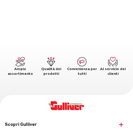
Ampio
Qualità dei
Convenienza per
Al servizio dei
assortimento
prodotti
tutti
clienti
Scopri Gulliver