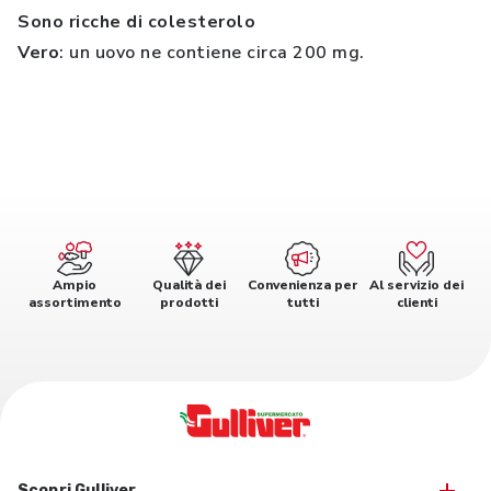
Sono ricche di colesterolo
Vero
: un uovo ne contiene circa 200 mg.
Ampio
Qualità dei
Convenienza per
Al servizio dei
assortimento
prodotti
tutti
clienti
Scopri Gulliver