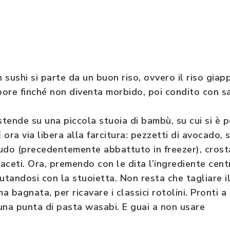
sushi si parte da un buon riso, ovvero il riso giap
apore finché non diventa morbido, poi condito con s
stende su una piccola stuoia di bambù, su cui si è p
E ora via libera alla farcitura: pezzetti di avocado, 
udo (precedentemente abbattuto in freezer), crosta
ceti. Ora, premendo con le dita l’ingrediente centr
aiutandosi con la stuoietta. Non resta che tagliare i
 bagnata, per ricavare i classici rotolini. Pronti a 
 una punta di pasta wasabi. E guai a non usare