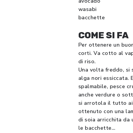
avocado
wasabi
bacchette
COME SI FA
Per ottenere un buon 
corti. Va cotto al v
di riso.
Una volta freddo, si 
alga nori essiccata. 
spalmabile, pesce cr
anche verdure o sotta
si arrotola il tutto 
ottenuto con una lama
di soia arricchita da
le bacchette…