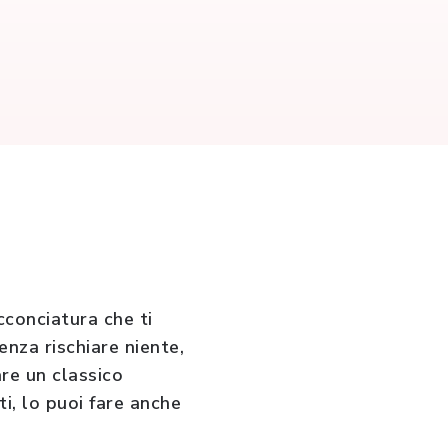
cconciatura che ti
nza rischiare niente,
are un classico
i, lo puoi fare anche