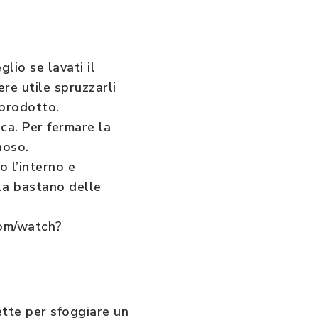
lio se lavati il
ere utile spruzzarli
 prodotto.
ca. Per fermare la
noso.
o l’interno e
rla bastano delle
com/watch?
ette per sfoggiare un