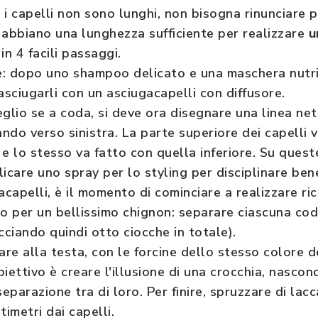
 i capelli non sono lunghi, non bisogna rinunciare 
 abbiano una lunghezza sufficiente per realizzare
u
in 4 facili passaggi.
re: dopo uno shampoo delicato e una maschera nutr
 asciugarli con un asciugacapelli con diffusore.
glio se a coda, si deve ora disegnare una linea ne
ndo verso sinistra. La parte superiore dei capelli 
e lo stesso va fatto con quella inferiore. Su quest
icare uno spray per lo styling per disciplinare ben
iacapelli, è il momento di cominciare a realizzare ric
lio per un bellissimo chignon: separare ciascuna cod
cciando quindi otto ciocche in totale).
are alla testa, con le forcine dello stesso colore de
obiettivo è creare l'illusione di una crocchia, nasco
separazione tra di loro. Per finire, spruzzare di lacc
imetri dai capelli.