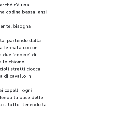
perché c’è una
na codina bassa, anzi
iente, bisogna
tta, partendo dalla
va fermata con un
e due “codine” di
e le chiome.
cioli stretti ciocca
a di cavallo in
i capelli, ogni
ndendo la base delle
a il tutto, tenendo la