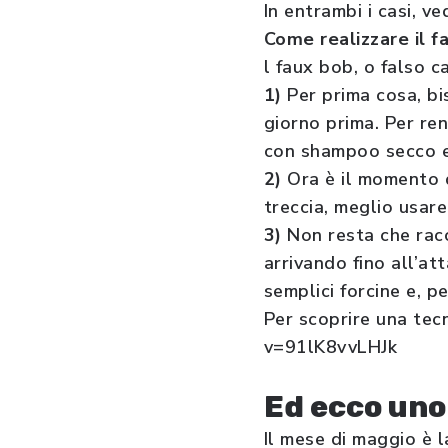
In entrambi i casi, v
Come realizzare il f
l faux bob, o falso ca
1)
Per prima cosa, bis
giorno prima. Per ren
con shampoo secco e 
2)
Ora è il momento d
treccia, meglio usar
3)
Non resta che racc
arrivando fino all’at
semplici forcine e, p
Per scoprire una te
v=91lK8vvLHJk
Ed ecco uno
Il mese di maggio è l