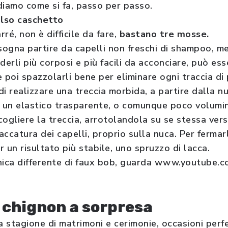
ediamo come si fa, passo per passo.
also caschetto
rré, non è difficile da fare,
bastano tre mosse.
ogna partire da capelli non freschi di shampoo, meg
derli più corposi e più facili da acconciare, può ess
poi spazzolarli bene per eliminare ogni traccia di
i realizzare una treccia morbida, a partire dalla nu
e un elastico trasparente, o comunque poco volumi
ogliere la treccia, arrotolandola su se stessa vers
taccatura dei capelli, proprio sulla nuca. Per ferma
er un risultato più stabile, uno spruzzo di lacca.
cnica differente di faux bob, guarda www.youtube.
 chignon a sorpresa
a stagione di matrimoni e cerimonie, occasioni perf