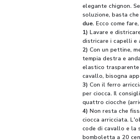
elegante chignon. Se
soluzione, basta che
due
. Ecco come fare, 
1)
Lavare e districa
districare i capelli e
2)
Con un pettine, me
tempia destra e anda
elastico trasparente 
cavallo, bisogna appl
3)
Con il ferro arricc
per ciocca. Il consig
quattro ciocche (arri
4)
Non resta che fiss
ciocca arricciata. L'
code di cavallo e la 
bomboletta a 20 cent