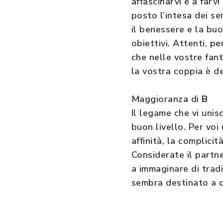
affascinarvi e a farvi
posto l’intesa dei se
il benessere e la buo
obiettivi. Attenti, pe
che nelle vostre fanta
la vostra coppia è d
Maggioranza di
B
Il legame che vi unis
buon livello. Per voi
affinità, la complici
Considerate il partne
a immaginare di tradi
sembra destinato a d