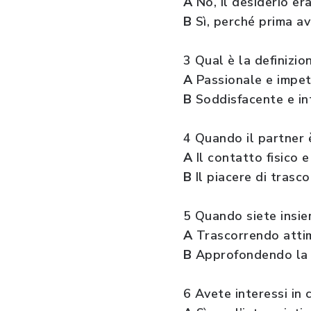
A
No, il desiderio er
B
Sì, perché prima a
3 Qual è la definizio
A
Passionale e impet
B
Soddisfacente e in
4 Quando il partner 
A
Il contatto fisico e
B
Il piacere di trasco
5 Quando siete insi
A
Trascorrendo attimi
B
Approfondendo la c
6 Avete interessi in