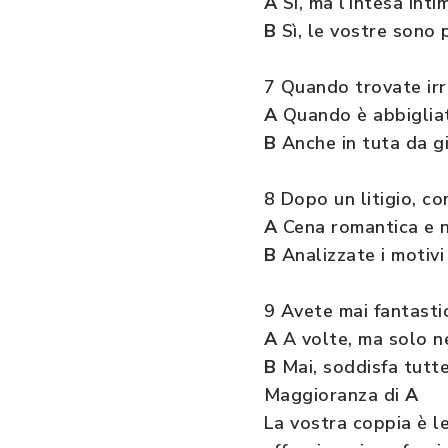
A
Sì, ma l’intesa inti
B
Sì, le vostre sono p
7 Quando trovate irre
A
Quando è abbigliat
B
Anche in tuta da gi
8 Dopo un litigio, c
A
Cena romantica e n
B
Analizzate i motivi
9 Avete mai fantastic
A
A volte, ma solo ne
B
Mai, soddisfa tutte
Maggioranza di
A
La vostra coppia è l