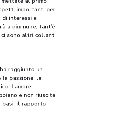
 e mettete al primo
spetti importanti per
 di interessi e
rà a diminuire, tant’è
ci sono altri collanti
e ha raggiunto un
e la passione, le
ico: l’amore.
ppieno e non riuscite
 basi, il rapporto