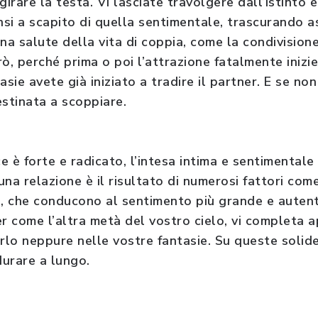
 girare la testa. Vi lasciate travolgere dall’istinto
nsi a scapito di quella sentimentale, trascurando a
na salute della vita di coppia, come la condivisione
rò, perché prima o poi l’attrazione fatalmente inizie
sie avete già iniziato a tradire il partner. E se non 
estinata a scoppiare.
ce è forte e radicato, l’intesa intima e sentimental
 una relazione è il risultato di numerosi fattori com
tà, che conducono al sentimento più grande e autent
r come l’altra metà del vostro cielo, vi completa a
rlo neppure nelle vostre fantasie. Su queste solide
urare a lungo.