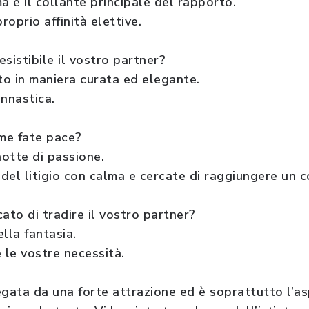
ma è il collante principale del rapporto.
roprio affinità elettive.
sistibile il vostro partner?
o in maniera curata ed elegante.
nnastica.
ome fate pace?
otte di passione.
 del litigio con calma e cercate di raggiungere un
ato di tradire il vostro partner?
lla fantasia.
 le vostre necessità.
egata da una forte attrazione ed è soprattutto l’as