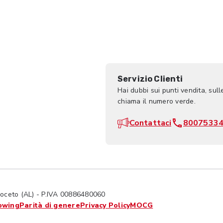
Servizio Clienti
Hai dubbi sui punti vendita, sull
chiama il numero verde.
Contattaci
8007533
ceto (AL) - P.IVA 00886480060
owing
Parità di genere
Privacy Policy
MOCG