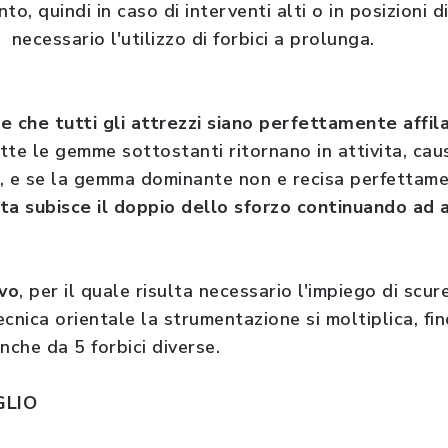
o, quindi in caso di interventi alti o in posizioni d
 necessario l'utilizzo di forbici a prolunga.
 che tutti gli attrezzi siano perfettamente affila
e le gemme sottostanti ritornano in attivita, ca
a, e se la gemma dominante non e recisa perfettam
nta subisce il doppio dello sforzo continuando ad 
ivo
, per il quale risulta necessario l'impiego di scur
cnica orientale la strumentazione si moltiplica, fin
anche da 5 forbici diverse.
GLIO