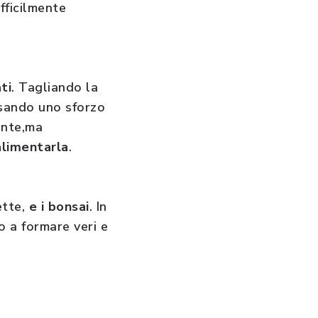
ifficilmente
ti
. Tagliando la
usando uno sforzo
ente,ma
alimentarla
.
ette,
e i bonsai
. In
o a formare veri e