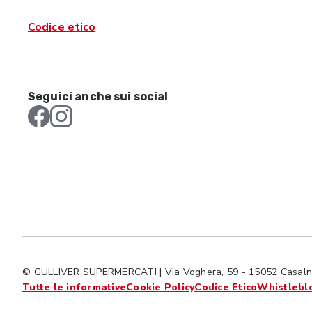
Codice etico
Seguici anche sui social
© GULLIVER SUPERMERCATI | Via Voghera, 59 - 15052 Casalno
Tutte le informative
Cookie Policy
Codice Etico
Whistlebl