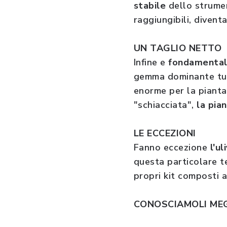
stabile
dello strument
raggiungibili, diventa
UN TAGLIO NETTO
Infine e
fondamentale
gemma dominante tutt
enorme per la piant
"schiacciata",
la pia
LE ECCEZIONI
Fanno eccezione
l'ul
questa particolare te
propri kit composti 
CONOSCIAMOLI ME