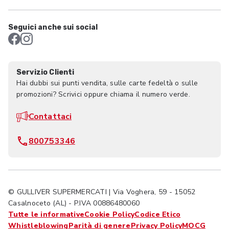
Seguici anche sui social
Servizio Clienti
Hai dubbi sui punti vendita, sulle carte fedeltà o sulle
promozioni? Scrivici oppure chiama il numero verde.
Contattaci
800753346
© GULLIVER SUPERMERCATI | Via Voghera, 59 - 15052
Casalnoceto (AL) - P.IVA 00886480060
Tutte le informative
Cookie Policy
Codice Etico
Whistleblowing
Parità di genere
Privacy Policy
MOCG