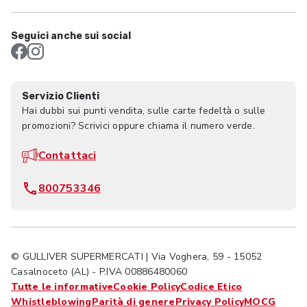
Seguici anche sui social
Servizio Clienti
Hai dubbi sui punti vendita, sulle carte fedeltà o sulle
promozioni? Scrivici oppure chiama il numero verde.
Contattaci
800753346
© GULLIVER SUPERMERCATI | Via Voghera, 59 - 15052
Casalnoceto (AL) - P.IVA 00886480060
Tutte le informative
Cookie Policy
Codice Etico
Whistleblowing
Parità di genere
Privacy Policy
MOCG