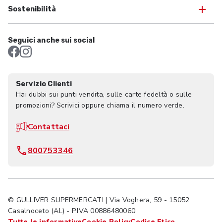
Sostenibilità
Seguici anche sui social
Servizio Clienti
Hai dubbi sui punti vendita, sulle carte fedeltà o sulle
promozioni? Scrivici oppure chiama il numero verde.
Contattaci
800753346
© GULLIVER SUPERMERCATI | Via Voghera, 59 - 15052
Casalnoceto (AL) - P.IVA 00886480060
Tutte le informative
Cookie Policy
Codice Etico