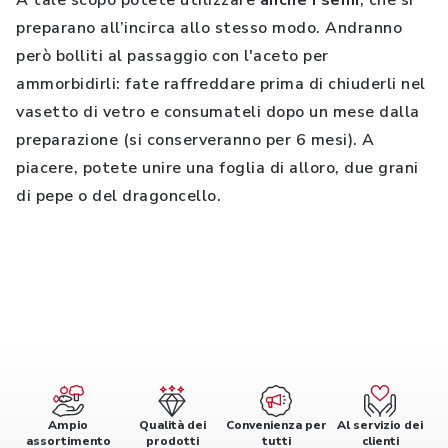
A tale scopo potete utilizzare
anche i semi
, che si
preparano all’incirca allo stesso modo. Andranno
però bolliti al passaggio con l'aceto per
ammorbidirli: fate raffreddare prima di chiuderli nel
vasetto di vetro e consumateli dopo un mese dalla
preparazione (si conserveranno per 6 mesi). A
piacere, potete unire una foglia di alloro, due grani
di pepe o del dragoncello.
Ampio
Qualità dei
Convenienza per
Al servizio dei
assortimento
prodotti
tutti
clienti