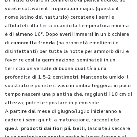
Difficile trovare in commercio la pianta adulta, se
volete coltivare il Tropaeolum majus (questo il
nome latino del nasturzio) cercatene i semi e
affidateli alla terra quando la temperatura minima
è di almeno 16°. Dopo averli immersi in un bicchiere
di
camomilla fredda (
ha proprietà emollienti e
disinfettanti) per tutta la notte per ammorbidirli e
favorire così la germinazione, seminateli in un
terriccio universale di buona qualità a una
profondità di 1,5-2 centimetri. Mantenete umido il
substrato e ponete il vaso in ombra leggera: in poco
tempo nascerà una piantina che, raggiunti i 10 cm di
altezza, potrete spostare in pieno sole.
A partire dal mese di giugno/luglio inizieranno a
cadere i semi giunti a maturazione, raccogliete
quelli prodotti dai fiori più belli
, lasciateli seccare