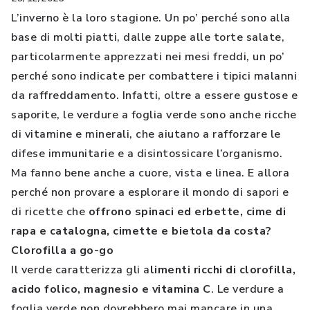
L’inverno è la loro stagione. Un po’ perché sono alla
base di molti piatti, dalle zuppe alle torte salate,
particolarmente apprezzati nei mesi freddi, un po’
perché sono indicate per combattere i tipici malanni
da raffreddamento. Infatti, oltre a essere gustose e
saporite, le verdure a foglia verde sono anche ricche
di vitamine e minerali, che aiutano a rafforzare le
difese immunitarie e a disintossicare l’organismo.
Ma fanno bene anche a cuore, vista e linea. E allora
perché non provare a esplorare il mondo di sapori e
di ricette che
offrono spinaci ed erbette, cime di
rapa e catalogna, cimette e bietola da costa?
Clorofilla a go-go
Il verde caratterizza gli a
limenti ricchi di clorofilla,
acido folico, magnesio e vitamina C
. Le verdure a
foglia verde non dovrebbero mai mancare in una