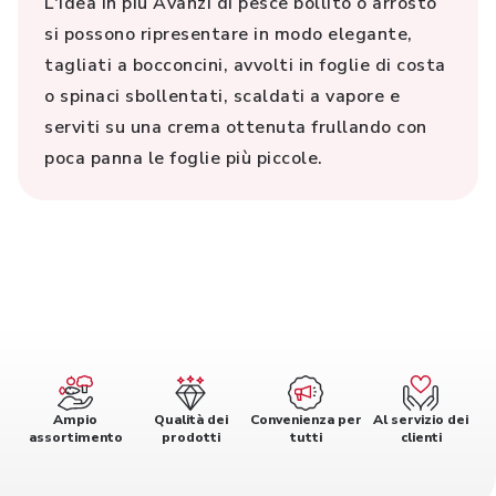
L'idea in più Avanzi di pesce bollito o arrosto
si possono ripresentare in modo elegante,
tagliati a bocconcini, avvolti in foglie di costa
o spinaci sbollentati, scaldati a vapore e
serviti su una crema ottenuta frullando con
poca panna le foglie più piccole.
Ampio
Qualità dei
Convenienza per
Al servizio dei
assortimento
prodotti
tutti
clienti