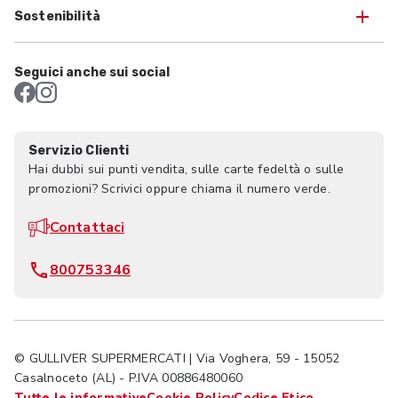
Sostenibilità
Seguici anche sui social
Servizio Clienti
Hai dubbi sui punti vendita, sulle carte fedeltà o sulle
promozioni? Scrivici oppure chiama il numero verde.
Contattaci
800753346
© GULLIVER SUPERMERCATI | Via Voghera, 59 - 15052
Casalnoceto (AL) - P.IVA 00886480060
Tutte le informative
Cookie Policy
Codice Etico