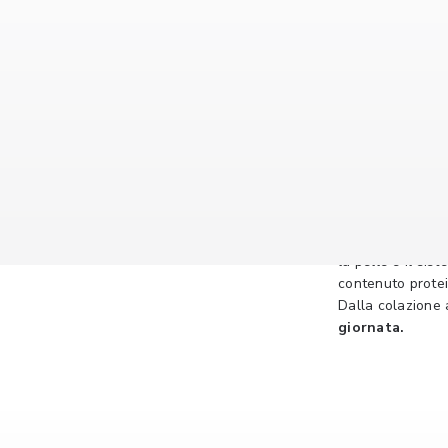
Più Pr
Chi pratica sport
la pelle e il sis
contenuto prote
Dalla colazione a
giornata.