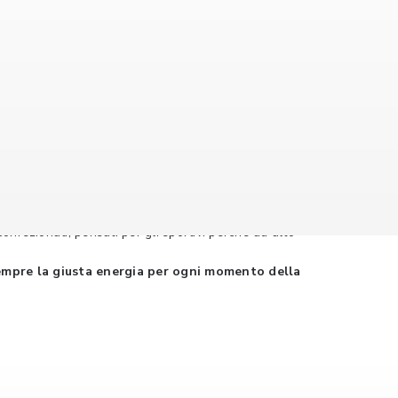
scolare, oltre ai noti benefici delle proteine per le ossa,
 confezionati, pensati per gli sportivi perché ad alto
sempre la giusta energia per ogni momento della