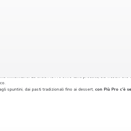
o
 ha bisogno di un maggior apporto proteico per aiutare lo sviluppo mu
tema immunitario. La linea Più Pro offre tanti prodotti, sia freschi che
ico.
gli spuntini, dai pasti tradizionali fino ai dessert,
con Più Pro c’è 