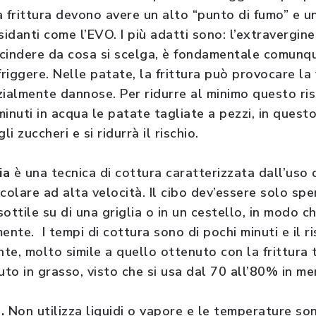
 la frittura devono avere un alto “punto di fumo” e 
idanti come l’EVO. I più adatti sono: l’extravergine 
cindere da cosa si scelga, è fondamentale comunque
 friggere. Nelle patate, la frittura può provocare la
almente dannose. Per ridurre al minimo questo risc
minuti in acqua le patate tagliate a pezzi, in quest
i zuccheri e si ridurrà il rischio.
ia
è una tecnica di cottura caratterizzata dall’uso 
rcolare ad alta velocità. Il cibo dev’essere solo sp
ottile su di una griglia o in un cestello, in modo c
mente. I tempi di cottura sono di pochi minuti e il r
te, molto simile a quello ottenuto con la frittura 
to in grasso, visto che si usa dal 70 all’80% in me
.
Non utilizza liquidi o vapore e le temperature so