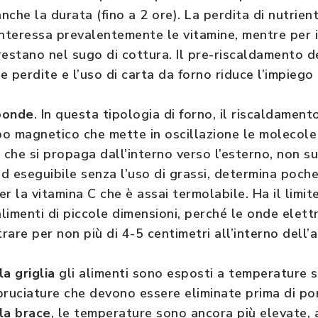
nche la durata (fino a 2 ore). La perdita di nutrient
interessa prevalentemente le vitamine, mentre per i
restano nel sugo di cottura. Il pre-riscaldamento d
perdite e l’uso di carta da forno riduce l’impiego d
oonde
. In questa tipologia di forno, il riscaldamen
o magnetico che mette in oscillazione le molecole
che si propaga dall’interno verso l’esterno, non s
d eseguibile senza l’uso di grassi, determina poche 
er la vitamina C che è assai termolabile. Ha il limit
limenti di piccole dimensioni, perché le onde elet
rare per non più di 4-5 centimetri all’interno dell’
la griglia
gli alimenti sono esposti a temperature s
i bruciature che devono essere eliminate prima di por
la brace
, le temperature sono ancora più elevate, 