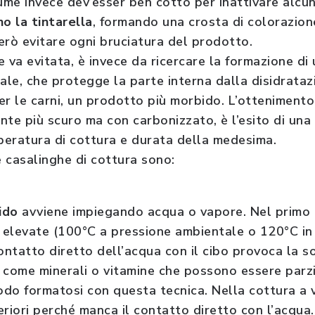
ume invece dev’esser ben cotto per inattivare alcun
no la tintarella
, formando una crosta di colorazion
erò evitare ogni bruciatura del prodotto.
 va evitata, è invece da ricercare la formazione di
iale, che protegge la parte interna dalla disidrata
er le carni, un prodotto più morbido. L’ottenimento
nte più scuro ma con carbonizzato, è l’esito di una
peratura di cottura e durata della medesima.
e casalinghe di cottura sono:
mido
avviene impiegando acqua o vapore. Nel primo
 elevate (100°C a pressione ambientale o 120°C in
contatto diretto dell’acqua con il cibo provoca la so
i, come minerali o vitamine che possono essere par
rodo formatosi con questa tecnica. Nella cottura a
eriori perché manca il contatto diretto con l’acqua.