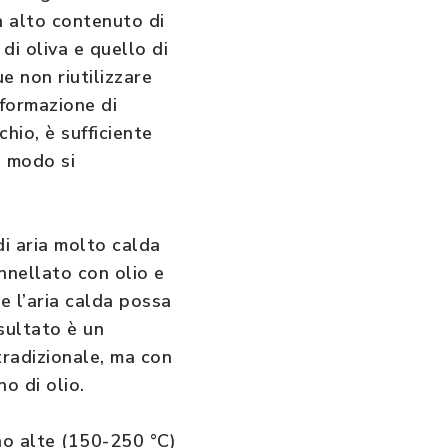
un alto contenuto di
di oliva e quello di
 non riutilizzare
 formazione di
hio, è sufficiente
o modo si
di aria molto calda
ennellato con olio e
he l’aria calda possa
isultato è un
tradizionale, ma con
no di olio.
no alte (150-250 °C)