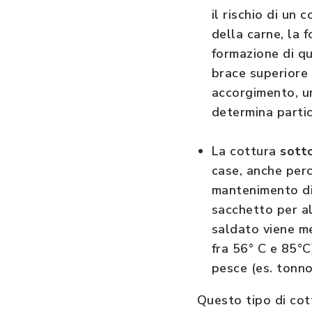
il rischio di un 
della carne, la 
formazione di q
brace superiore
accorgimento, un
determina partico
La cottura
sott
case, anche perc
mantenimento di
sacchetto per al
saldato viene m
fra 56° C e 85°C
pesce (es. tonno
Questo tipo di cot