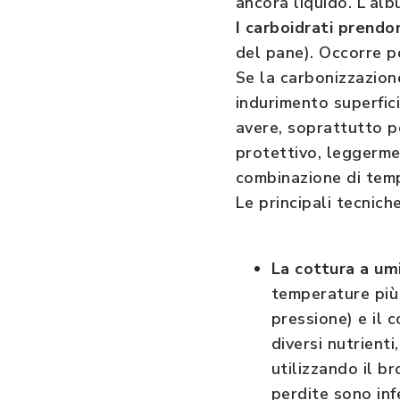
ancora liquido. L’alb
I carboidrati prendo
del pane). Occorre p
Se la carbonizzazione
indurimento superfic
avere, soprattutto p
protettivo, leggerme
combinazione di tem
Le principali tecnich
La cottura a u
temperature più
pressione) e il 
diversi nutrient
utilizzando il b
perdite sono inf