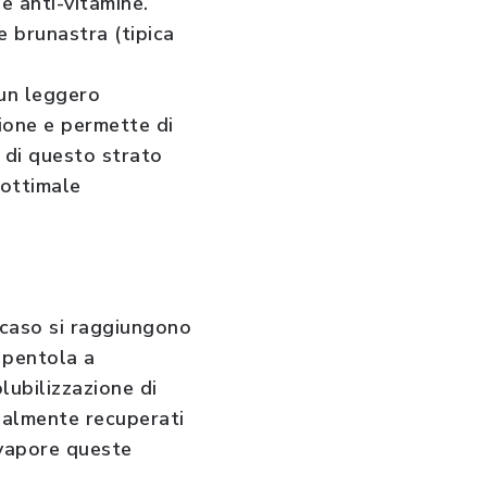
e anti-vitamine.
e brunastra (tipica
 un leggero
zione e permette di
 di questo strato
 ottimale
 caso si raggiungono
 pentola a
lubilizzazione di
zialmente recuperati
 vapore queste