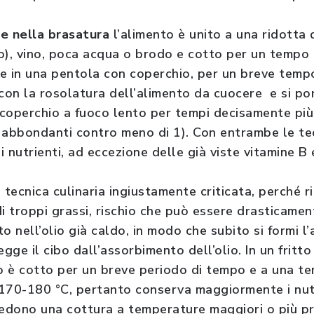
 e nella brasatura
l’alimento è unito a una ridotta 
o), vino, poca acqua o brodo e cotto per un tempo
ne in una pentola con coperchio, per un breve temp
 con la rosolatura dell’alimento da cuocere e si po
coperchio a fuoco lento per tempi decisamente più
 abbondanti contro meno di 1). Con entrambe le te
i nutrienti, ad eccezione delle già viste vitamine B 
 tecnica culinaria ingiustamente criticata, perché 
di troppi grassi, rischio che può essere drasticamen
o nell’olio già caldo, in modo che subito si formi l
gge il cibo dall’assorbimento dell’olio. In un fritt
to è cotto per un breve periodo di tempo e a una 
 170-180 °C, pertanto conserva maggiormente i nutr
edono una cottura a temperature maggiori o più pro