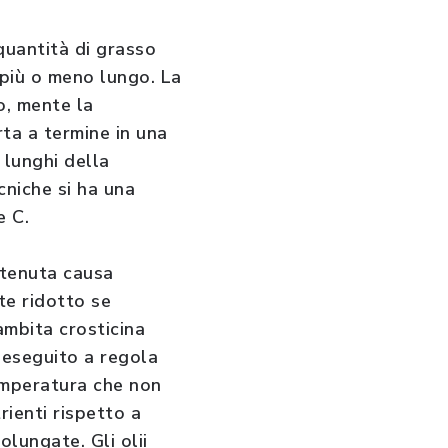
quantità di grasso
 più o meno lungo. La
o, mente la
rta a termine in una
 lunghi della
cniche si ha una
e C.
ritenuta causa
te ridotto se
’ambita crosticina
o eseguito a regola
temperatura che non
ienti rispetto a
lungate. Gli olii