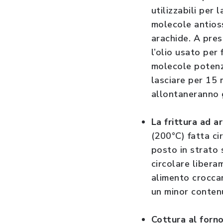
utilizzabili per
molecole antioss
arachide. A pres
l’olio usato per
molecole potenzi
lasciare per 15 
allontaneranno gl
La frittura ad ar
(200°C) fatta ci
posto in strato s
circolare libera
alimento croccan
un minor contenu
Cottura al forno