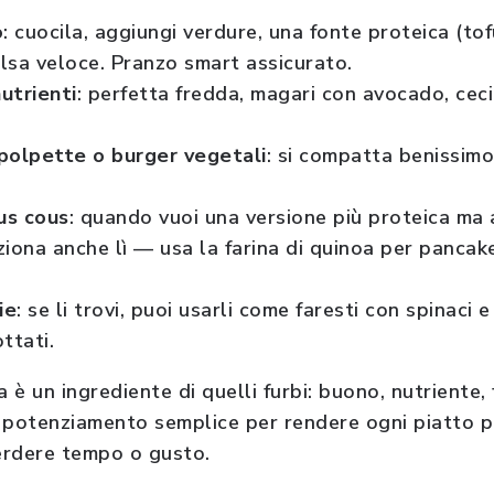
o
: cuocila, aggiungi verdure, una fonte proteica (tof
lsa veloce. Pranzo smart assicurato.
utrienti
: perfetta fredda, magari con avocado, cec
polpette o burger vegetali
: si compatta benissim
us cous
: quando vuoi una versione più proteica ma 
unziona anche lì — usa la farina di quinoa per pancake
ie
: se li trovi, puoi usarli come faresti con spinaci e
ttati.
a è un ingrediente di quelli furbi: buono, nutriente,
 potenziamento semplice per rendere ogni piatto pi
erdere tempo o gusto.