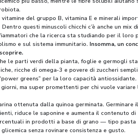
licemico più basso, mentre le fibre solubili aiutano 
robiota.
a vitamine del gruppo B, vitamina E e minerali impor
 Dentro questi minuscoli chicchi c’è anche un mix d
fiammatori che la ricerca sta studiando per il loro 
olismo e sul sistema immunitario.
Insomma, un conc
scoprire.
che le parti verdi della pianta, foglie e germogli s
eiche, ricche di omega-3 e povere di zuccheri semplic
 “power greens” per la loro capacità antiossidante
 i giorni, ma super promettenti per chi vuole variare 
arina ottenuta dalla quinoa germinata. Germinare il
rienti, riduce le saponine e aumenta il contenuto di
percentuali in prodotti a base di grano — tipo past
 glicemica senza rovinare consistenza e gusto.