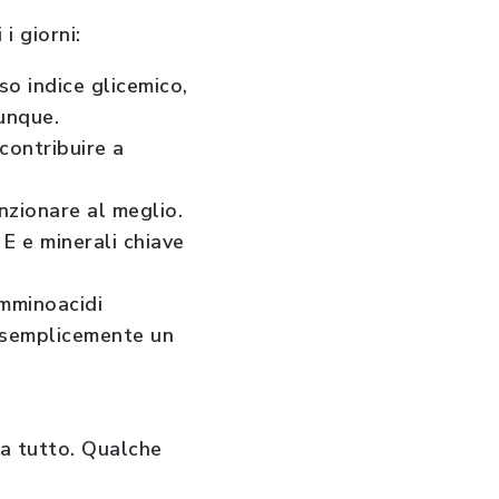
i giorni:
so indice glicemico,
vunque.
 contribuire a
unzionare al meglio.
 E e minerali chiave
mminoacidi
e semplicemente un
 a tutto. Qualche