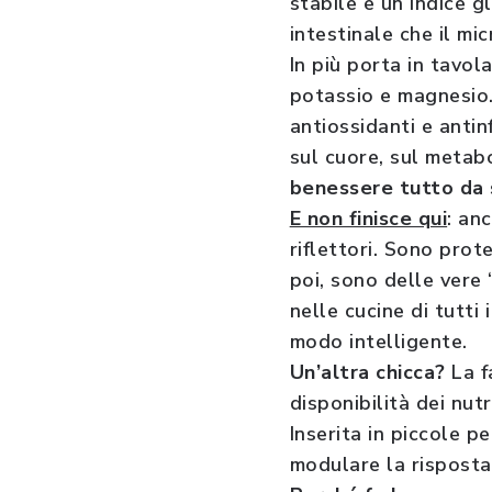
stabile e un indice g
intestinale che il mic
In più porta in tavol
potassio e magnesio.
antiossidanti e antin
sul cuore, sul metab
benessere tutto da 
E non finisce qui
: an
riflettori. Sono prot
poi, sono delle vere
nelle cucine di tutti
modo intelligente.
Un’altra chicca?
La f
disponibilità dei nut
Inserita in piccole 
modulare la risposta