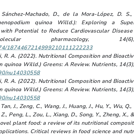
, Sánchez-Machado, D., de la Mora-López, D. S.,
henopodium quinoa Willd.): Exploring a Sup
 with Potential to Reduce Cardiovascular Disease
lecular pharmacology, 14(6
.2174/1874467214999210111222233
i, R. A. (2022). Nutritional Composition and Bioact
quinoa Willd.) Greens: A Review. Nutrients, 14(3)
3390/nu14030558
i, R. A. (2022). Nutritional Composition and Bioact
quinoa Willd.) Greens: A Review. Nutrients, 14(3)
3390/nu14030558
an, J., Zeng, C., Wang, J., Huang, J., Hu, Y., Wu, Q., W
 Z., Peng, L., Zou, L., Xiang, D., Song, Y., Zheng, X.,
vel plant food: a review of its nutritional composit
applications. Critical reviews in food science and nut