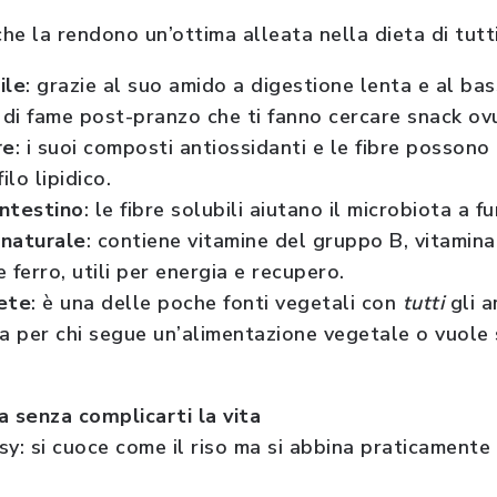
che la rendono un’ottima alleata nella dieta di tutti 
ile
: grazie al suo amido a digestione lenta e al bas
i di fame post-pranzo che ti fanno cercare snack o
re
: i suoi composti antiossidanti e le fibre possono
ilo lipidico.
intestino
: le fibre solubili aiutano il microbiota a f
naturale
: contiene vitamine del gruppo B, vitamina
ferro, utili per energia e recupero.
ete
: è una delle poche fonti vegetali con
tutti
gli a
ma per chi segue un’alimentazione vegetale o vuol
a senza complicarti la vita
sy: si cuoce come il riso ma si abbina praticamente