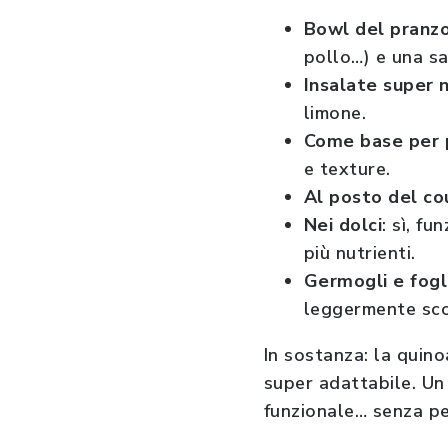
Bowl del pranz
pollo…) e una sa
Insalate super n
limone.
Come base per 
e texture.
Al posto del co
Nei dolci
: sì, f
più nutrienti.
Germogli e fogl
leggermente sco
In sostanza: la quino
super adattabile. Un
funzionale… senza p