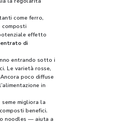
sia la regolarità
tanti come ferro,
i composti
potenziale effetto
entrato di
tanno entrando sotto i
i. Le varietà rosse,
. Ancora poco diffuse
l’alimentazione in
 seme migliora la
 composti benefici.
a o noodles — aiuta a