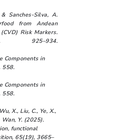
 & Sanches-Silva, A.
erfood from Andean
 (CVD) Risk Markers.
), 925–934.
ive Components in
, 558.
ive Components in
, 558.
u, X., Liu, C., Ye, X.,
 & Wan, Y. (2025).
ion, functional
rition, 65(19), 3665–