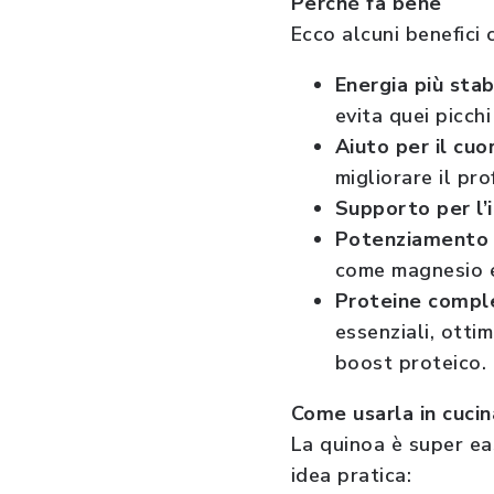
Perché fa bene
Ecco alcuni benefici 
Energia più stab
evita quei picch
Aiuto per il cuo
migliorare il prof
Supporto per l’
Potenziamento 
come magnesio e 
Proteine compl
essenziali, otti
boost proteico.
Come usarla in cucin
La quinoa è super ea
idea pratica: