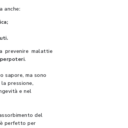
a anche:
ica;
uti.
a prevenire malattie
uperpoteri
.
oro sapore, ma sono
 la pressione,
ngevità e nel
l’assorbimento del
 è perfetto per