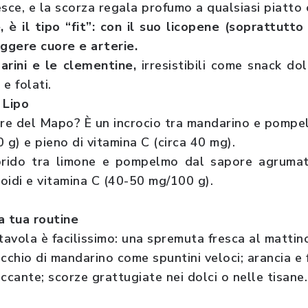
sce, e la scorza regala profumo a qualsiasi piatto 
 è il tipo “fit”: con il suo licopene (soprattutto
eggere cuore e arterie.
arini e le clementine,
irresistibili come snack dol
e folati.
 Lipo
are del Mapo? È un incrocio tra mandarino e pomp
 g) e pieno di vitamina C (circa 40 mg).
 ibrido tra limone e pompelmo dal sapore agruma
oidi e vitamina C (40-50 mg/100 g).
a tua routine
tavola è facilissimo: una spremuta fresca al mattino
cchio di mandarino come spuntini veloci; arancia e 
ccante; scorze grattugiate nei dolci o nelle tisane.