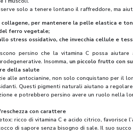
e i muscoli.
serve solo a tenere lontano il raffreddore, ma aiut
 collagene, per mantenere la pelle elastica e ton
del ferro vegetale;
llo stress ossidativo, che invecchia cellule e tess
iscono persino che la vitamina C possa aiutare 
eurodegenerative. Insomma,
un piccolo frutto con s
ore della salute
zie alle antocianine, non solo conquistano per il l
idanti. Questi pigmenti naturali aiutano a regolare
azione e potrebbero persino avere un ruolo nella lo
freschezza con carattere
detox: ricco di vitamina C e acido citrico, favorisce 
tocco di sapore senza bisogno di sale. Il suo succo