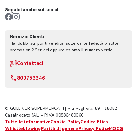
Seguici anche sui social
Servizio Clienti
Hai dubbi sui punti vendita, sulle carte fedeltà o sulle
promozioni? Scrivici oppure chiama il numero verde.
Contattaci
800753346
© GULLIVER SUPERMERCATI | Via Voghera, 59 - 15052
Casalnoceto (AL) - P.IVA 00886480060
Tutte le informative
Cookie Policy
Codice Etico
Whistleblowing
Parità di genere
Privacy Policy
MOCG