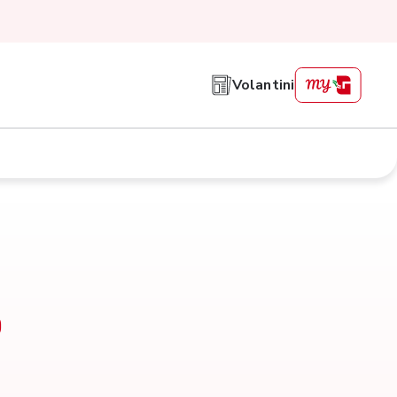
Volantini
o