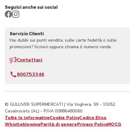
Seguici anche sui social
Servizio Clienti
Hai dubbi sui punti vendita, sulle carte fedeltà o sulle
promozioni? Scrivici oppure chiama il numero verde.
Contattaci
800753346
© GULLIVER SUPERMERCATI | Via Voghera, 59 - 15052
Casalnoceto (AL) - P.IVA 00886480060
Tutte le informative
Cookie Policy
Codice Etico
Whistleblowing
Parità di genere
Privacy Policy
MOCG