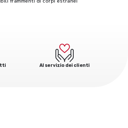
bili frammenti di corpi estranei
tti
Al servizio dei clienti