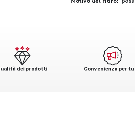
Motivo del ritiro:
possi
ualità dei prodotti
Convenienza per tu