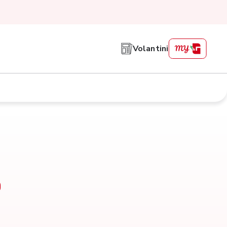
Volantini
o