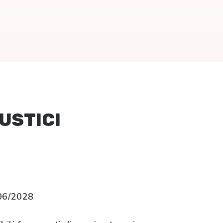
USTICI
06/2028
A